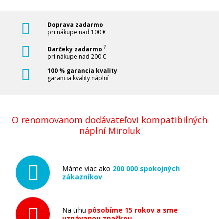
Doprava zadarmo
pri nákupe nad 100 €
?
Darčeky zadarmo
pri nákupe nad 200 €
100 % garancia kvality
garancia kvality náplní
O renomovanom dodávateľovi kompatibilných
náplní Miroluk
Máme viac ako
200 000 spokojných
zákazníkov
Na trhu
pôsobíme 15 rokov a sme
uznávanou značkou