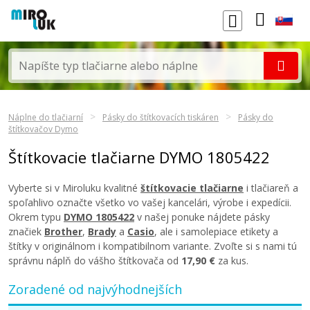
Náplne do tlačiarní
Pásky do štítkovacích tiskáren
Pásky do
štítkovačov Dymo
Štítkovacie tlačiarne DYMO 1805422
Vyberte si v Miroluku kvalitné
štítkovacie tlačiarne
i tlačiareň a
spoľahlivo označte všetko vo vašej kancelári, výrobe i expedícii.
Okrem typu
DYMO 1805422
v našej ponuke nájdete pásky
značiek
Brother
,
Brady
a
Casio
, ale i samolepiace etikety a
štítky v originálnom i kompatibilnom variante. Zvoľte si s nami tú
správnu náplň do vášho štítkovača od
17,90 €
za kus.
Zoradené od najvýhodnejších