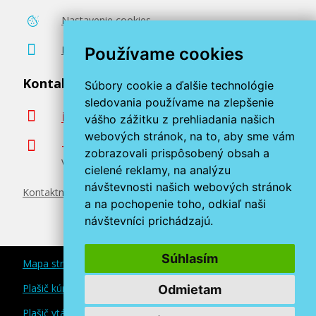
Nastavenie cookies
Poradenstvo zadarmo
Používame cookies
Kontaktujte nás
Súbory cookie a ďalšie technológie
sledovania používame na zlepšenie
info@miroluk.sk
vášho zážitku z prehliadania našich
webových stránok, na to, aby sme vám
+420 377 222 313
zobrazovali prispôsobený obsah a
Volajte v pracovné dni od 8. do 17. hod.
cielené reklamy, na analýzu
návštevnosti našich webových stránok
Kontaktné údaje
a na pochopenie toho, odkiaľ naši
návštevníci prichádzajú.
Súhlasím
Mapa stránok
Plašič kún a myší
Odmietam
Plašič vtákov