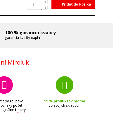
Pridať do košíka
ks
100 % garancia kvality
garancia kvality náplní
ní Miroluk
tlačia rovnako
99 % produktov máme
 rovnaký počet
vo svojich skladoch
riginálne tonery.