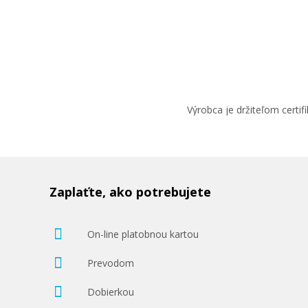
Výrobca je držiteľom cert
Zaplaťte, ako potrebujete
On-line platobnou kartou
Prevodom
Dobierkou