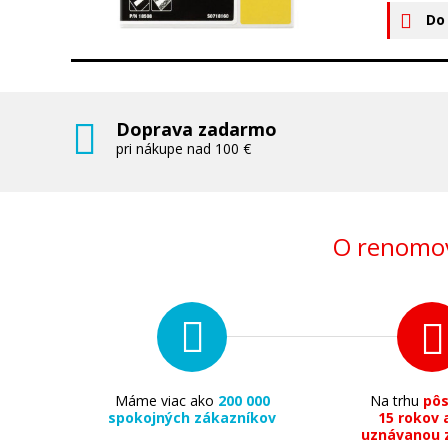
Do
Doprava zadarmo
pri nákupe nad 100 €
O renomov
Máme viac ako
200 000
Na trhu
pô
spokojných zákazníkov
15 rokov 
uznávanou 