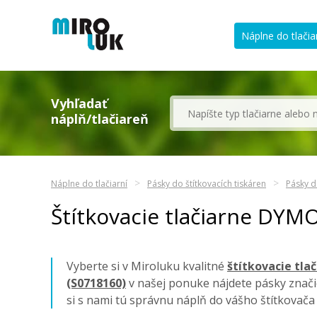
Náplne do tlačia
Vyhľadať
náplň/tlačiareň
Náplne do tlačiarní
Pásky do štítkovacích tiskáren
Pásky d
Štítkovacie tlačiarne DYM
Vyberte si v Miroluku kvalitné
štítkovacie tla
(S0718160)
v našej ponuke nájdete pásky znač
si s nami tú správnu náplň do vášho štítkovač