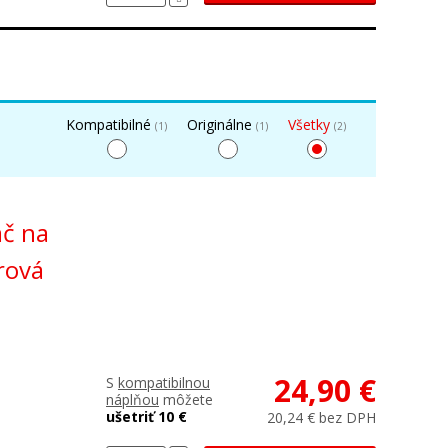
Kompatibilné
Originálne
Všetky
(1)
(1)
(2)
ač na
rová
24,90 €
S
kompatibilnou
náplňou
môžete
ušetriť 10 €
20,24 € bez DPH