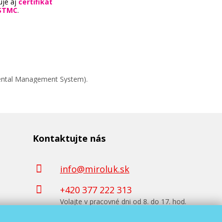
uje aj
certifikát
STMC
.
mental Management System).
Kontaktujte nás
info@miroluk.sk
+420 377 222 313
Volajte v pracovné dni od 8. do 17. hod.