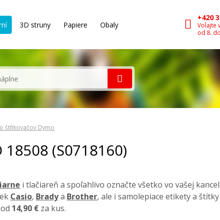
+420 3
rní
3D struny
Papiere
Obaly
Volajte 
od 8. d
o štítkovačov Dymo
O 18508 (S0718160)
čiarne
i tlačiareň a spoľahlivo označte všetko vo vašej kancel
iek
Casio
,
Brady
a
Brother
, ale i samolepiace etikety a štít
a od
14,90 €
za kus.