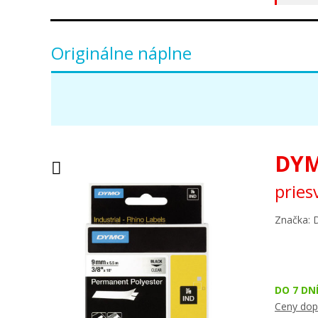
Originálne náplne
DYM
pries
Značka:
DO 7 DN
Ceny dop