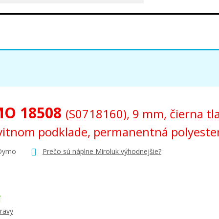
O 18508
(S0718160), 9 mm, čierna tl
vitnom podklade, permanentná polyeste
 Dymo
Prečo sú náplne Miroluk výhodnejšie?
Í
ravy