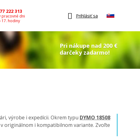
77 222 313
Prihlásiť sa
v pracovné dni
o 17. hodiny
Pri nákupe nad 200 €
darčeky zadarmo!
ári, výrobe i expedícii. Okrem typu
DYMO 18508
ky v originálnom i kompatibilnom variante. Zvoľte