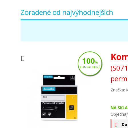
Zoradené od najvýhodnejších
Kom
100
%
(S071
KOMPATIBILNÉ
perm
Značka: 
NA SKLA
Objednajt
Do