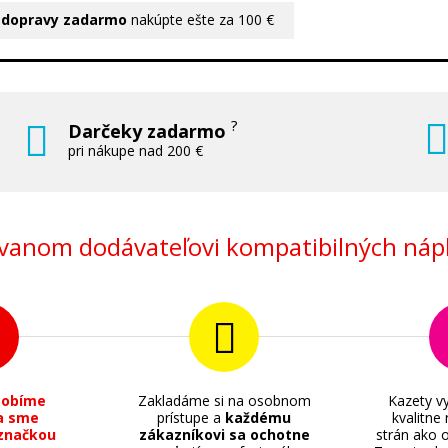
 dopravy zadarmo
nakúpte ešte za 100 €
?
Darčeky zadarmo
pri nákupe nad 200 €
anom dodávateľovi kompatibilných nápl
sobíme
Zakladáme si na osobnom
Kazety vy
a sme
prístupe a
každému
kvalitne
značkou
zákazníkovi sa ochotne
strán ako o