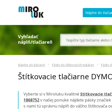
Náplne do tlačia
Vyhľadať
náplň/tlačiareň
Náplne do tlačiarní
Pásky do štítkovacích tiskáren
Pásky d
Štítkovacie tlačiarne DYM
Vyberte si v Miroluku kvalitné
štítkovacie tla
1868752
v našej ponuke nájdete pásky značiek
s nami tú správnu náplň do vášho štítkovača 