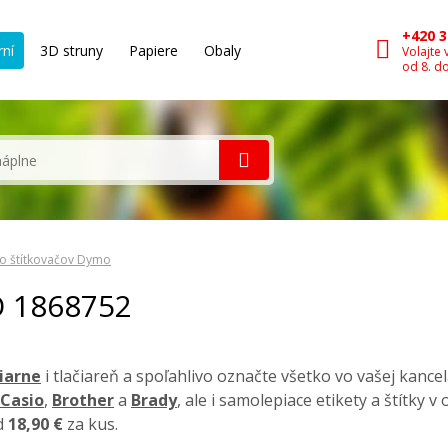
+420 3
rní
3D struny
Papiere
Obaly
Volajte 
od 8. d
o štítkovačov Dymo
O 1868752
čiarne
i tlačiareň a spoľahlivo označte všetko vo vašej kancel
Casio
,
Brother
a
Brady
, ale i samolepiace etikety a štítky 
od
18,90 €
za kus.