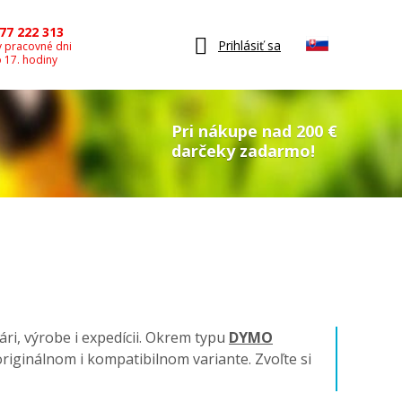
77 222 313
Prihlásiť sa
v pracovné dni
o 17. hodiny
Pri nákupe nad 200 €
darčeky zadarmo!
ári, výrobe i expedícii. Okrem typu
DYMO
v originálnom i kompatibilnom variante. Zvoľte si