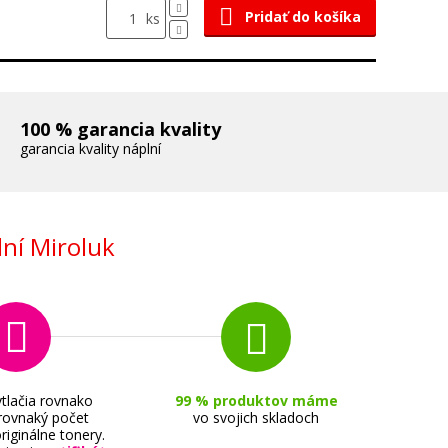
Pridať do košíka
ks
100 % garancia kvality
garancia kvality náplní
ní Miroluk
tlačia rovnako
99 % produktov máme
 rovnaký počet
vo svojich skladoch
riginálne tonery.