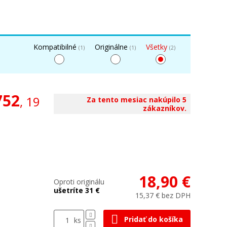
Kompatibilné
Originálne
Všetky
(1)
(1)
(2)
752
, 19
Za tento mesiac nakúpilo 5
zákazníkov.
18,90 €
Oproti originálu
ušetríte 31 €
15,37 € bez DPH
Pridať do košíka
ks