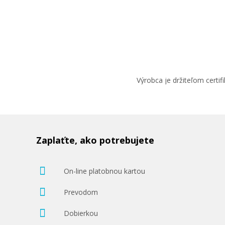
Výrobca je držiteľom cert
Zaplaťte, ako potrebujete
On-line platobnou kartou
Prevodom
Dobierkou