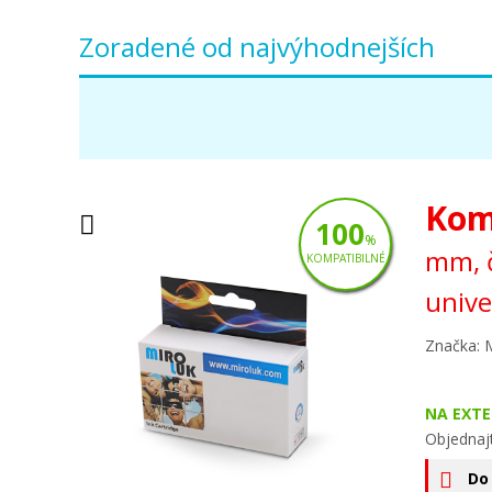
Zoradené od najvýhodnejších
Kom
100
%
mm, č
KOMPATIBILNÉ
unive
Značka: 
NA EXT
Objednajt
Do