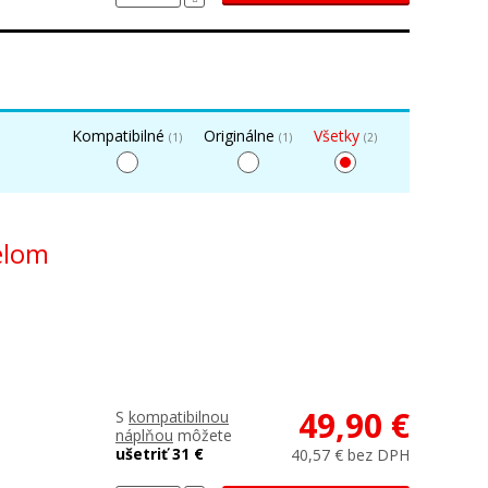
Kompatibilné
Originálne
Všetky
(1)
(1)
(2)
ielom
49,90 €
S
kompatibilnou
náplňou
môžete
ušetriť 31 €
40,57 € bez DPH