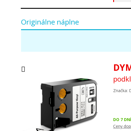
Originálne náplne
DYM
podkl
Značka:
DO 7 DN
Ceny dop