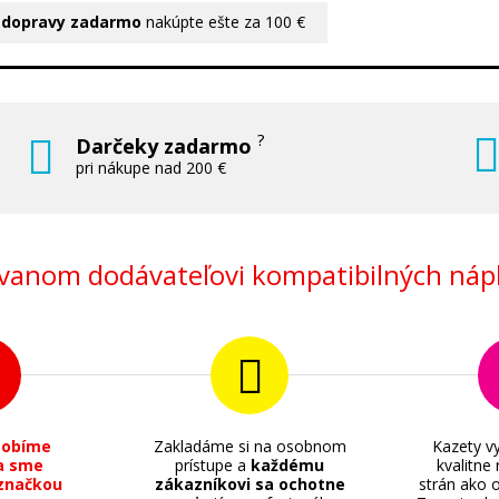
 dopravy zadarmo
nakúpte ešte za 100 €
?
Darčeky zadarmo
pri nákupe nad 200 €
anom dodávateľovi kompatibilných nápl
sobíme
Zakladáme si na osobnom
Kazety vy
a sme
prístupe a
každému
kvalitne
značkou
zákazníkovi sa ochotne
strán ako o