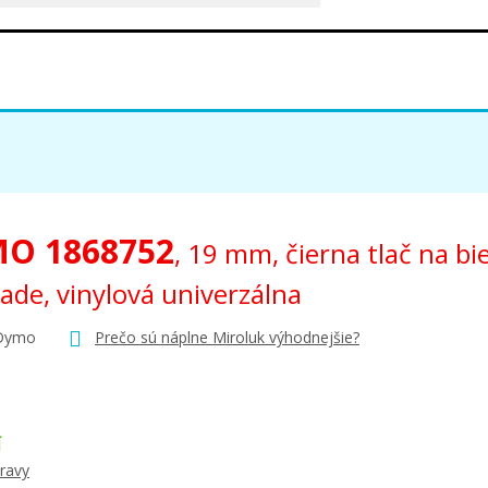
O 1868752
, 19 mm, čierna tlač na b
ade, vinylová univerzálna
 Dymo
Prečo sú náplne Miroluk výhodnejšie?
Í
ravy