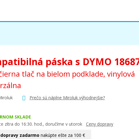
patibilná páska s DYMO 1868
ierna tlač na bielom podklade, vinylová
rzálna
Miroluk
Prečo sú náplne Miroluk výhodnejšie?
ERNOM SKLADE
e zítra do 16:30. hod., doručíme v utorok
Ceny dopravy
 dopravy zadarmo
nakúpte ešte za 100 €