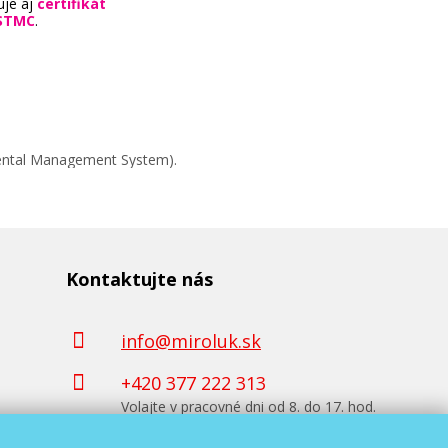
uje aj
certifikát
STMC
.
mental Management System).
Kontaktujte nás
info@miroluk.sk
+420 377 222 313
Volajte v pracovné dni od 8. do 17. hod.