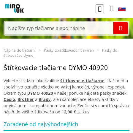
Náplne do tlačiarní
Pásky do štítkovacích tiskáren
Pásky do
štítkovačov Dymo
Štítkovacie tlačiarne DYMO 40920
Vyberte si v Miroluku kvalitné
štítkovacie tlačiarne
i tlačiareň a
spoľahlivo označte všetko vo vašej kancelári, výrobe i expedícii.
Okrem typu
DYMO 40920
v našej ponuke nájdete pásky značiek
Casio
,
Brother
a
Brady
, ale i samolepiace etikety a štítky v
originálnom i kompatibilnom variante. Zvoľte si s nami tú správnu
náplň do vášho štítkovača od
12,90 €
za kus.
Zoradené od najvýhodnejších