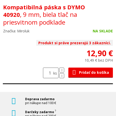
Kompatibilná páska s DYMO
, 9 mm, biela tlač na
40920
priesvitnom podklade
Značka: Miroluk
NA SKLADE
Produkt si práve prezerajú 3 zákazníci.
12,90 €
10,49 € bez DPH
Pridať do košíka
ks
Doprava zadarmo
pri nákupe nad 100 €
?
Darčeky zadarmo
pri nákupe nad 200 €