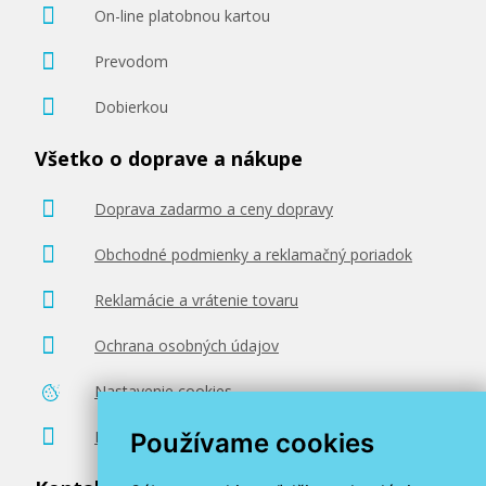
On-line platobnou kartou
Prevodom
Dobierkou
Všetko o doprave a nákupe
Doprava zadarmo a ceny dopravy
Obchodné podmienky a reklamačný poriadok
Reklamácie a vrátenie tovaru
Ochrana osobných údajov
Nastavenie cookies
Poradenstvo zadarmo
Používame cookies