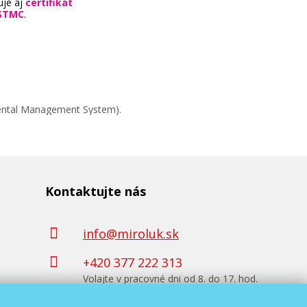
uje aj
certifikát
STMC
.
mental Management System).
Kontaktujte nás
info@miroluk.sk
+420 377 222 313
Volajte v pracovné dni od 8. do 17. hod.