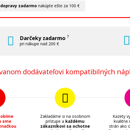
 dopravy zadarmo
nakúpte ešte za 100 €
?
Darčeky zadarmo
pri nákupe nad 200 €
anom dodávateľovi kompatibilných nápl
sobíme
Zakladáme si na osobnom
Kazety vy
a sme
prístupe a
každému
kvalitne
značkou
zákazníkovi sa ochotne
strán ako o