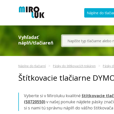
Náplne do tlačia
Vyhľadať
náplň/tlačiareň
Náplne do tlačiarní
Pásky do štítkovacích tiskáren
Pásky d
Štítkovacie tlačiarne DYM
Vyberte si v Miroluku kvalitné
štítkovacie tla
(S0720550)
v našej ponuke nájdete pásky znač
si s nami tú správnu náplň do vášho štítkovač