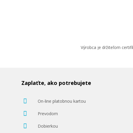
Výrobca je držiteľom cert
Zaplaťte, ako potrebujete
On-line platobnou kartou
Prevodom
Dobierkou