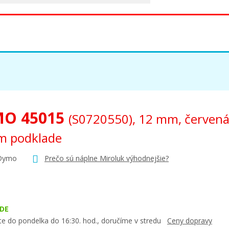
O 45015
(S0720550), 12 mm, červená
m podklade
 Dymo
Prečo sú náplne Miroluk výhodnejšie?
DE
te do pondelka do 16:30. hod., doručíme v stredu
Ceny dopravy