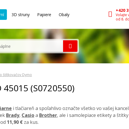
+420 3
rní
3D struny
Papiere
Obaly
Volajte 
od 8. d
o štítkovačov Dymo
O 45015 (S0720550)
čiarne
i tlačiareň a spoľahlivo označte všetko vo vašej kancel
iek
Brady
,
Casio
a
Brother
, ale i samolepiace etikety a štít
a od
11,90 €
za kus.