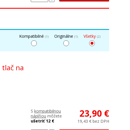
Kompatibilné
Originálne
Všetky
(1)
(1)
(2)
 tlač na
23,90 €
S
kompatibilnou
náplňou
môžete
ušetriť 12 €
19,43 € bez DPH