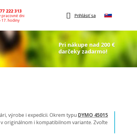
77 222 313
Prihlásiť sa
v pracovné dni
o 17. hodiny
Pri nákupe nad 200 €
darčeky zadarmo!
ári, výrobe i expedícii. Okrem typu
DYMO 45015
ky v originálnom i kompatibilnom variante. Zvoľte