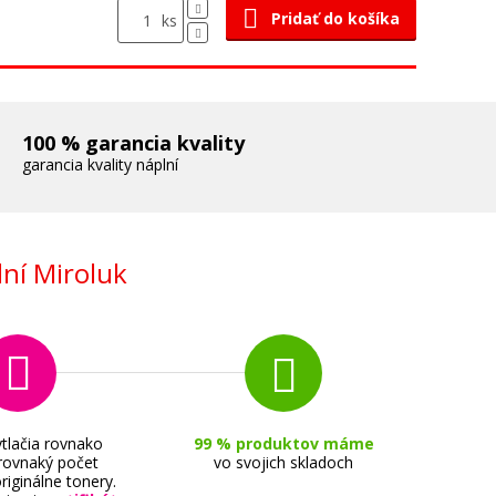
Pridať do košíka
ks
100 % garancia kvality
garancia kvality náplní
ní Miroluk
tlačia rovnako
99 % produktov máme
 rovnaký počet
vo svojich skladoch
riginálne tonery.