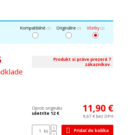
Kompatibilné
Originálne
Všetky
(1)
(1)
(2)
5
Produkt si práve prezerá 7
zákazníkov.
odklade
11,90 €
Oproti originálu
ušetríte 12 €
9,67 € bez DPH
Pridať do košíka
ks