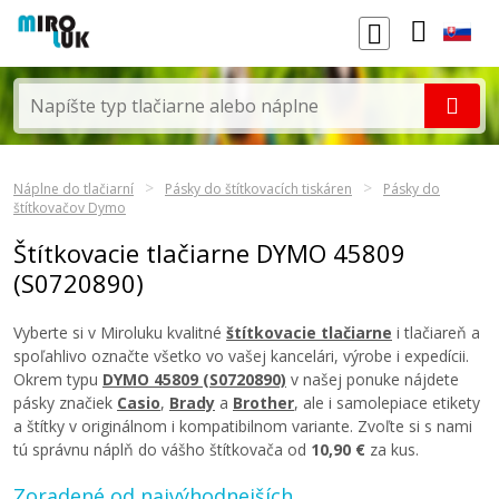
Náplne do tlačiarní
Pásky do štítkovacích tiskáren
Pásky do
štítkovačov Dymo
Štítkovacie tlačiarne DYMO 45809
(S0720890)
Vyberte si v Miroluku kvalitné
štítkovacie tlačiarne
i tlačiareň a
spoľahlivo označte všetko vo vašej kancelári, výrobe i expedícii.
Okrem typu
DYMO 45809 (S0720890)
v našej ponuke nájdete
pásky značiek
Casio
,
Brady
a
Brother
, ale i samolepiace etikety
a štítky v originálnom i kompatibilnom variante. Zvoľte si s nami
tú správnu náplň do vášho štítkovača od
10,90 €
za kus.
Zoradené od najvýhodnejších