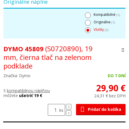
Originálne náplne
Kompatibilné
(1)
Originálne
(1)
Všetky
(2)
(S0720890), 19
DYMO 45809
mm, čierna tlač na zelenom
podklade
Značka: Dymo
DO 7 DNÍ
29,90 €
S
kompatibilnou náplňou
môžete
ušetriť 19 €
24,31 € bez DPH
Pridať do košíka
ks