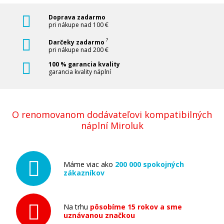
Doprava zadarmo
pri nákupe nad 100 €
?
Darčeky zadarmo
pri nákupe nad 200 €
100 % garancia kvality
garancia kvality náplní
O renomovanom dodávateľovi kompatibilných
náplní Miroluk
Máme viac ako
200 000 spokojných
zákazníkov
Na trhu
pôsobíme 15 rokov a sme
uznávanou značkou