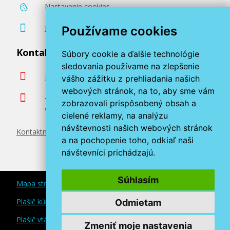
Nastavenie cookies
Poradenstvo zadarmo
Používame cookies
Kontaktujte nás
Súbory cookie a ďalšie technológie
sledovania používame na zlepšenie
info@miroluk.sk
vášho zážitku z prehliadania našich
webových stránok, na to, aby sme vám
+420 377 222 313
zobrazovali prispôsobený obsah a
Volajte v pracovné dni od 8. do 17. hod.
cielené reklamy, na analýzu
návštevnosti našich webových stránok
Kontaktné údaje
a na pochopenie toho, odkiaľ naši
návštevníci prichádzajú.
Súhlasím
Mapa stránok
Plašič kún a myší
Odmietam
Plašič vtákov
Zmeniť moje nastavenia