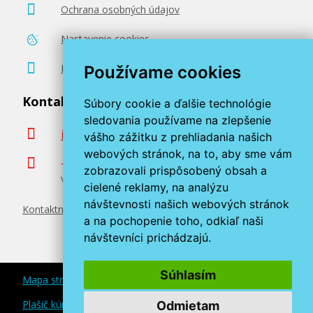
Ochrana osobných údajov
Nastavenie cookies
Poradenstvo zadarmo
Používame cookies
Kontaktujte nás
Súbory cookie a ďalšie technológie
sledovania používame na zlepšenie
info@miroluk.sk
vášho zážitku z prehliadania našich
webových stránok, na to, aby sme vám
+420 377 222 313
zobrazovali prispôsobený obsah a
Volajte v pracovné dni od 8. do 17. hod.
cielené reklamy, na analýzu
návštevnosti našich webových stránok
Kontaktné údaje
a na pochopenie toho, odkiaľ naši
návštevníci prichádzajú.
Súhlasím
Mapa stránok
Plašič kún a myší
Odmietam