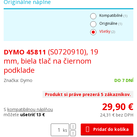
Originálne náplne
Kompatibilné
(1)
Originálne
(1)
Všetky
(2)
(S0720910), 19
DYMO 45811
mm, biela tlač na čiernom
podklade
Značka: Dymo
DO 7 DNÍ
Produkt si práve prezerá 5 zákazníkov.
29,90 €
S
kompatibilnou náplňou
môžete
ušetriť 13 €
24,31 € bez DPH
Pridať do košíka
ks