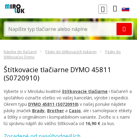
Náplne do tlačiarní
Pásky do štítkovacích tiskáren
Pásky do
štítkovačov Dymo
Štítkovacie tlačiarne DYMO 45811
(S0720910)
Vyberte si v Miroluku kvalitné
štítkovacie tlačiarne
i tlačiareň a
spoľahlivo označte všetko vo vašej kancelári, výrobe i expedícii.
Okrem typu
DYMO 45811 (S0720910)
v našej ponuke nájdete
pásky značiek
Brady
,
Brother
a
Casio
, ale i samolepiace etikety
a štítky v originálnom i kompatibilnom variante. Zvoľte si s nami
tú správnu náplň do vášho štítkovača od
16,90 €
za kus.
Zoradené od najvýhodnejších