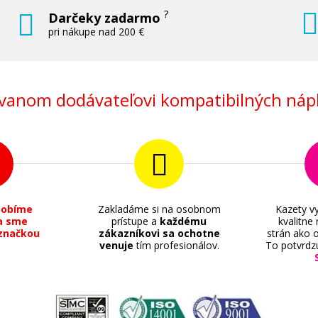
?
Darčeky zadarmo
pri nákupe nad 200 €
anom dodávateľovi kompatibilných nápl
sobíme
Zakladáme si na osobnom
Kazety vy
a sme
prístupe a
každému
kvalitne
značkou
zákazníkovi sa ochotne
strán ako o
venuje
tím profesionálov.
To potvrdz