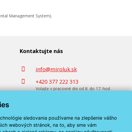
mental Management System).
Kontaktujte nás
info@miroluk.sk
+420 377 222 313
Volajte v pracovné dni od 8. do 17. hod.
ies
Kontaktné údaje
echnológie sledovania používame na zlepšenie vášho
ašich webových stránok, na to, aby sme vám
 obsah a cielené reklamy, na analýzu návštevnosti