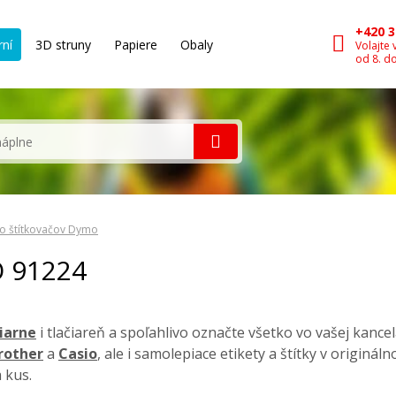
+420 3
rní
3D struny
Papiere
Obaly
Volajte 
od 8. d
o štítkovačov Dymo
O 91224
čiarne
i tlačiareň a spoľahlivo označte všetko vo vašej kancel
rother
a
Casio
, ale i samolepiace etikety a štítky v originá
 kus.