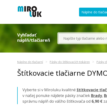
Náplne do tlačia
Vyhľadať
náplň/tlačiareň
Náplne do tlačiarní
Pásky do štítkovacích tiskáren
Pásky d
Štítkovacie tlačiarne DYM
Vyberte si v Miroluku kvalitné
štítkovacie tla
v našej ponuke nájdete pásky značiek
Brady
,
B
správnu náplň do vášho štítkovača od
6,90 €
za