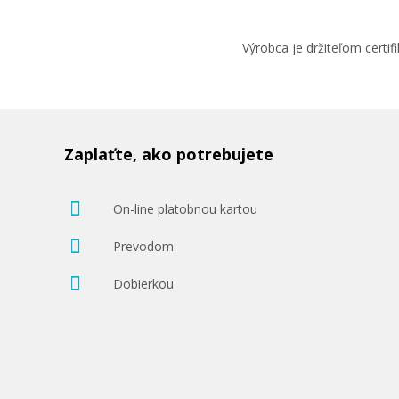
Výrobca je držiteľom cert
Zaplaťte, ako potrebujete
On-line platobnou kartou
Prevodom
Dobierkou