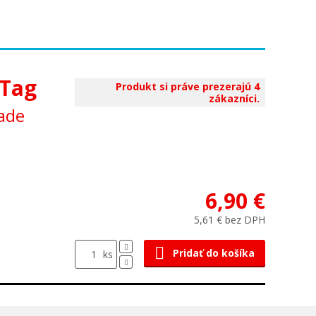
aTag
Produkt si práve prezerajú 4
zákazníci.
lade
6,90 €
5,61 € bez DPH
Pridať do košíka
ks