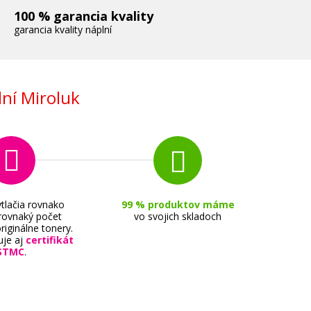
100 % garancia kvality
garancia kvality náplní
ní Miroluk
tlačia rovnako
99 % produktov máme
 rovnaký počet
vo svojich skladoch
riginálne tonery.
uje aj
certifikát
STMC
.