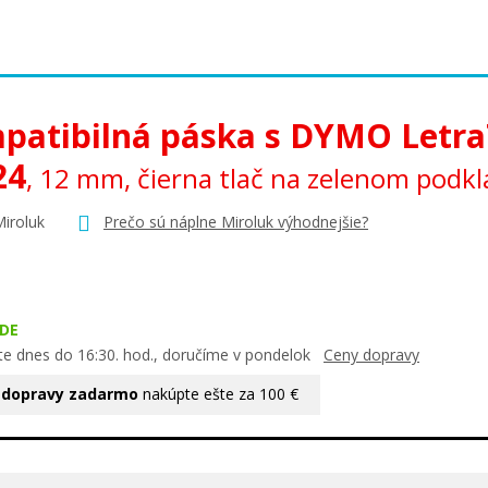
patibilná páska s DYMO Letr
24
, 12 mm, čierna tlač na zelenom podk
Miroluk
Prečo sú náplne Miroluk výhodnejšie?
DE
te dnes do 16:30. hod., doručíme v pondelok
Ceny dopravy
 dopravy zadarmo
nakúpte ešte za 100 €