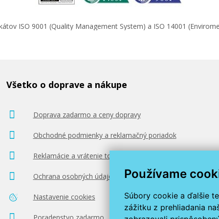
ifikátov ISO 9001 (Quality Management System) a ISO 14001 (Enviro
Všetko o doprave a nákupe
Doprava zadarmo a ceny dopravy
Obchodné podmienky a reklamačný poriadok
Reklamácie a vrátenie tovaru
Používame cook
Ochrana osobných údajov
Súbory cookie a ďalšie t
Nastavenie cookies
zážitku z prehliadania n
Poradenstvo zadarmo
zobrazovali prispôsobený