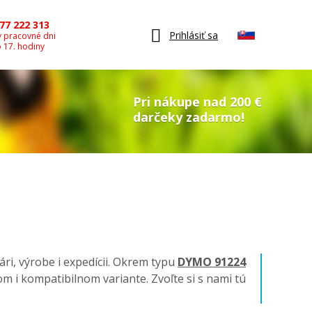
77 222 313
Prihlásiť sa
v pracovné dni
o 17. hodiny
Pri nákupe nad 200 €
darčeky zadarmo!
ári, výrobe i expedícii. Okrem typu
DYMO 91224
lnom i kompatibilnom variante. Zvoľte si s nami tú