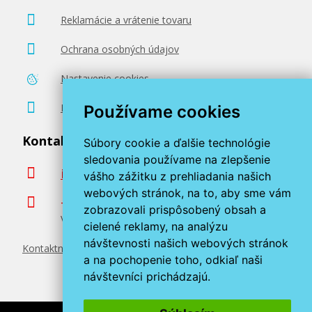
Reklamácie a vrátenie tovaru
Ochrana osobných údajov
Nastavenie cookies
Poradenstvo zadarmo
Používame cookies
Kontaktujte nás
Súbory cookie a ďalšie technológie
sledovania používame na zlepšenie
info@miroluk.sk
vášho zážitku z prehliadania našich
webových stránok, na to, aby sme vám
+420 377 222 313
zobrazovali prispôsobený obsah a
Volajte v pracovné dni od 8. do 17. hod.
cielené reklamy, na analýzu
návštevnosti našich webových stránok
Kontaktné údaje
a na pochopenie toho, odkiaľ naši
návštevníci prichádzajú.