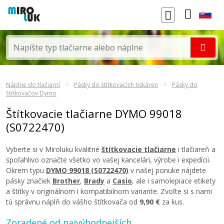
Náplne do tlačiarní
Pásky do štítkovacích tiskáren
Pásky do
štítkovačov Dymo
Štítkovacie tlačiarne DYMO 99018
(S0722470)
Vyberte si v Miroluku kvalitné
štítkovacie tlačiarne
i tlačiareň a
spoľahlivo označte všetko vo vašej kancelári, výrobe i expedícii.
Okrem typu
DYMO 99018 (S0722470)
v našej ponuke nájdete
pásky značiek
Brother
,
Brady
a
Casio
, ale i samolepiace etikety
a štítky v originálnom i kompatibilnom variante. Zvoľte si s nami
tú správnu náplň do vášho štítkovača od
9,90 €
za kus.
Zoradené od najvýhodnejších