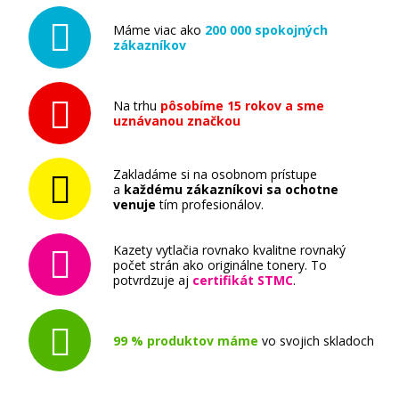
Máme viac ako
200 000 spokojných
zákazníkov
Na trhu
pôsobíme 15 rokov a sme
uznávanou značkou
Zakladáme si na osobnom prístupe
a
každému zákazníkovi sa ochotne
venuje
tím profesionálov.
Kazety vytlačia rovnako kvalitne rovnaký
počet strán ako originálne tonery. To
potvrdzuje aj
certifikát STMC
.
99 % produktov máme
vo svojich skladoch