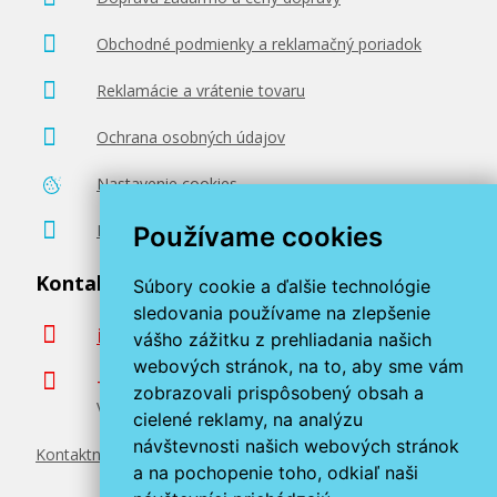
Obchodné podmienky a reklamačný poriadok
Reklamácie a vrátenie tovaru
Ochrana osobných údajov
Nastavenie cookies
Poradenstvo zadarmo
Používame cookies
Kontaktujte nás
Súbory cookie a ďalšie technológie
sledovania používame na zlepšenie
info@miroluk.sk
vášho zážitku z prehliadania našich
webových stránok, na to, aby sme vám
+420 377 222 313
zobrazovali prispôsobený obsah a
Volajte v pracovné dni od 8. do 17. hod.
cielené reklamy, na analýzu
návštevnosti našich webových stránok
Kontaktné údaje
a na pochopenie toho, odkiaľ naši