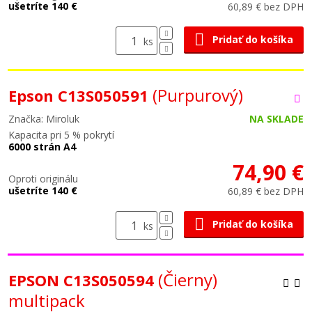
ušetríte 140 €
60,89 € bez DPH
Pridať do košíka
ks
(Purpurový)
Epson C13S050591
Značka: Miroluk
NA SKLADE
Kapacita pri 5 % pokrytí
6000 strán A4
74,90 €
Oproti originálu
ušetríte 140 €
60,89 € bez DPH
Pridať do košíka
ks
(Čierny)
EPSON C13S050594
multipack