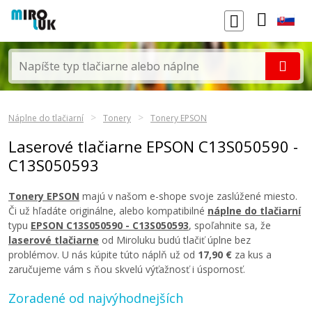
Náplne do tlačiarní
Tonery
Tonery EPSON
Laserové tlačiarne EPSON C13S050590 -
C13S050593
Tonery EPSON
majú v našom e-shope svoje zaslúžené miesto.
Či už hľadáte originálne, alebo kompatibilné
náplne do tlačiarní
typu
EPSON C13S050590 - C13S050593
, spoľahnite sa, že
laserové tlačiarne
od Miroluku budú tlačiť úplne bez
problémov. U nás kúpite túto náplň už od
17,90 €
za kus a
zaručujeme vám s ňou skvelú výťažnosť i úspornosť.
Zoradené od najvýhodnejších