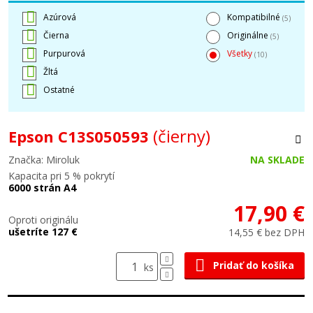
Azúrová
Kompatibilné
(5)
Čierna
Originálne
(5)
Purpurová
Všetky
(10)
Žltá
Ostatné
(čierny)
Epson C13S050593
Značka: Miroluk
NA SKLADE
Kapacita pri 5 % pokrytí
6000 strán A4
17,90 €
Oproti originálu
ušetríte 127 €
14,55 € bez DPH
Pridať do košíka
ks