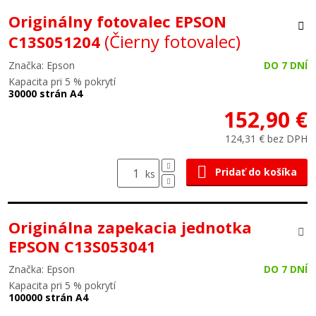
Originálny fotovalec EPSON
(Čierny fotovalec)
C13S051204
Značka: Epson
DO 7 DNÍ
Kapacita pri 5 % pokrytí
30000 strán A4
152,90 €
124,31 € bez DPH
Pridať do košíka
ks
Originálna zapekacia jednotka
EPSON C13S053041
Značka: Epson
DO 7 DNÍ
Kapacita pri 5 % pokrytí
100000 strán A4