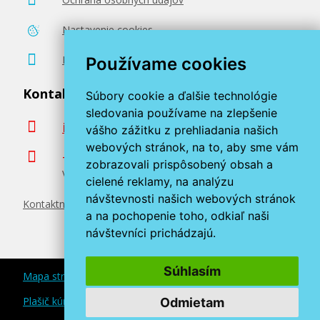
Nastavenie cookies
Poradenstvo zadarmo
Používame cookies
Kontaktujte nás
Súbory cookie a ďalšie technológie
sledovania používame na zlepšenie
info@miroluk.sk
vášho zážitku z prehliadania našich
webových stránok, na to, aby sme vám
+420 377 222 313
zobrazovali prispôsobený obsah a
Volajte v pracovné dni od 8. do 17. hod.
cielené reklamy, na analýzu
návštevnosti našich webových stránok
Kontaktné údaje
a na pochopenie toho, odkiaľ naši
návštevníci prichádzajú.
Súhlasím
Mapa stránok
Plašič kún a myší
Odmietam