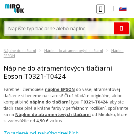
Náplne do tlačiarní
Náplne do atramentových tlačiarní
Náplne
EPSON
Náplne do atramentových tlačiarní
Epson T0321-T0424
Farebné i čiernobiele
náplne EPSON
do vašej atramentovej
tlačiarne si berieme na starosť! Či už hľadáte originálne, alebo
kompatibilné
náplne do tlačiarní
typu
T0321-T0424
, aby ste
tlačili zase plné a krásne farby v perfektnom rozlíšení, spoľahnite
sa na
Náplne do atramentových tlačiarní
od Miroluku, ktoré
si zadovážite od
4,90 €
za kus.
Zoradené od najvýhodnejších