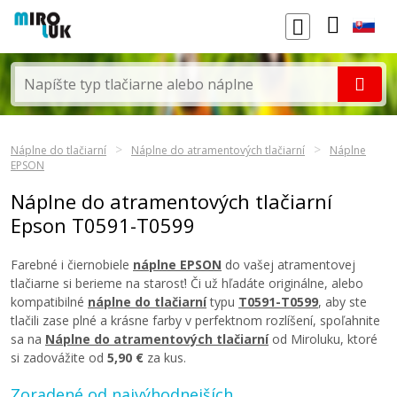
Náplne do tlačiarní
Náplne do atramentových tlačiarní
Náplne
EPSON
Náplne do atramentových tlačiarní
Epson T0591-T0599
Farebné i čiernobiele
náplne EPSON
do vašej atramentovej
tlačiarne si berieme na starosť! Či už hľadáte originálne, alebo
kompatibilné
náplne do tlačiarní
typu
T0591-T0599
, aby ste
tlačili zase plné a krásne farby v perfektnom rozlíšení, spoľahnite
sa na
Náplne do atramentových tlačiarní
od Miroluku, ktoré
si zadovážite od
5,90 €
za kus.
Zoradené od najvýhodnejších