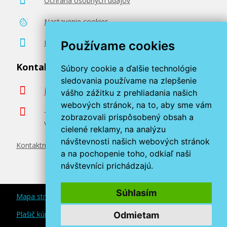
Ochrana osobných údajov
Nastavenie cookies
Poradenstvo zadarmo
Používame cookies
Kontaktujte nás
Súbory cookie a ďalšie technológie
sledovania používame na zlepšenie
info@miroluk.sk
vášho zážitku z prehliadania našich
webových stránok, na to, aby sme vám
+420 377 222 313
zobrazovali prispôsobený obsah a
Volajte v pracovné dni od 8. do 17. hod.
cielené reklamy, na analýzu
návštevnosti našich webových stránok
Kontaktné údaje
a na pochopenie toho, odkiaľ naši
návštevníci prichádzajú.
Súhlasím
Mapa stránok
Plašič kún a myší
Odmietam