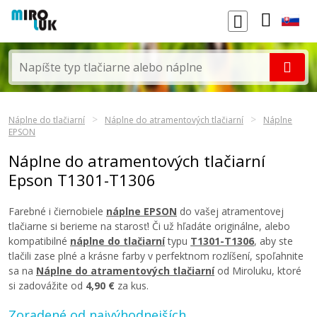
Náplne do tlačiarní
Náplne do atramentových tlačiarní
Náplne
EPSON
Náplne do atramentových tlačiarní
Epson T1301-T1306
Farebné i čiernobiele
náplne EPSON
do vašej atramentovej
tlačiarne si berieme na starosť! Či už hľadáte originálne, alebo
kompatibilné
náplne do tlačiarní
typu
T1301-T1306
, aby ste
tlačili zase plné a krásne farby v perfektnom rozlíšení, spoľahnite
sa na
Náplne do atramentových tlačiarní
od Miroluku, ktoré
si zadovážite od
4,90 €
za kus.
Zoradené od najvýhodnejších