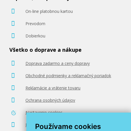
On-line platobnou kartou
Prevodom
Dobierkou
Všetko o doprave a nákupe
Doprava zadarmo a ceny dopravy
Obchodné podmienky a reklamačný poriadok
Reklamácie a vrátenie tovaru
Ochrana osobných údajov
Nastavenie cookies
Poradenstvo zadarmo
Používame cookies