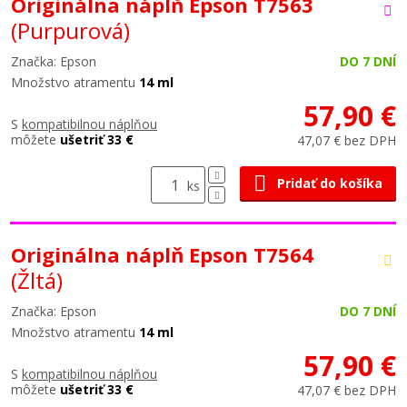
Originálna náplň Epson T7563
(Purpurová)
Značka: Epson
DO 7 DNÍ
Množstvo atramentu
14 ml
57,90 €
S
kompatibilnou náplňou
môžete
ušetriť 33 €
47,07 € bez DPH
Pridať do košíka
ks
Originálna náplň Epson T7564
(Žltá)
Značka: Epson
DO 7 DNÍ
Množstvo atramentu
14 ml
57,90 €
S
kompatibilnou náplňou
môžete
ušetriť 33 €
47,07 € bez DPH