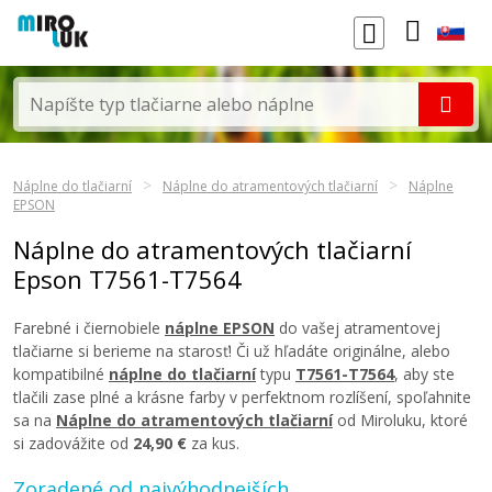
Náplne do tlačiarní
Náplne do atramentových tlačiarní
Náplne
EPSON
Náplne do atramentových tlačiarní
Epson T7561-T7564
Farebné i čiernobiele
náplne EPSON
do vašej atramentovej
tlačiarne si berieme na starosť! Či už hľadáte originálne, alebo
kompatibilné
náplne do tlačiarní
typu
T7561-T7564
, aby ste
tlačili zase plné a krásne farby v perfektnom rozlíšení, spoľahnite
sa na
Náplne do atramentových tlačiarní
od Miroluku, ktoré
si zadovážite od
24,90 €
za kus.
Zoradené od najvýhodnejších