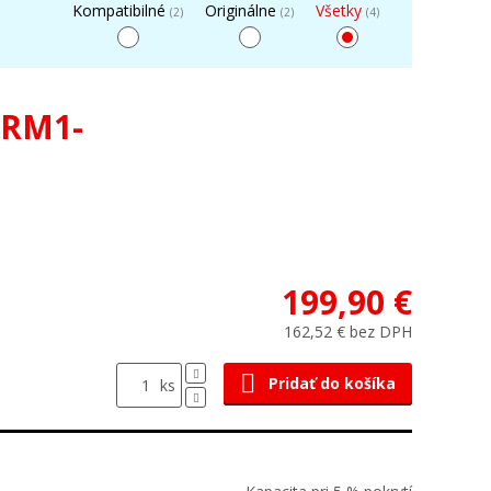
Kompatibilné
Originálne
Všetky
(2)
(2)
(4)
 RM1-
199,90 €
162,52 € bez DPH
Pridať do košíka
ks