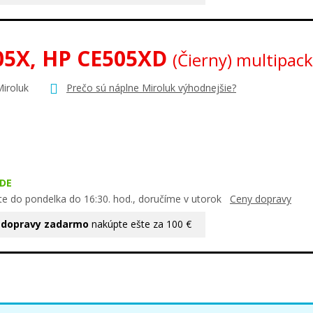
05X, HP CE505XD
(Čierny) multipack
Miroluk
Prečo sú náplne Miroluk výhodnejšie?
DE
te do pondelka do 16:30. hod., doručíme v utorok
Ceny dopravy
 dopravy zadarmo
nakúpte ešte za 100 €