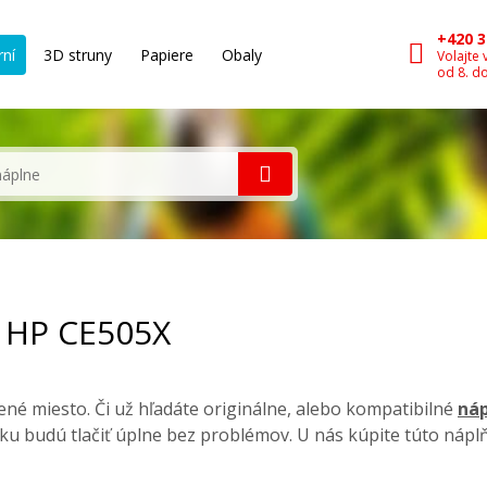
+420 3
rní
3D struny
Papiere
Obaly
Volajte 
od 8. d
, HP CE505X
né miesto. Či už hľadáte originálne, alebo kompatibilné
náp
ku budú tlačiť úplne bez problémov. U nás kúpite túto nápl