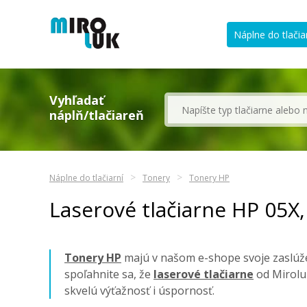
Náplne do tlačia
Vyhľadať
náplň/tlačiareň
Náplne do tlačiarní
Tonery
Tonery HP
Laserové tlačiarne HP 05X
Tonery HP
majú v našom e-shope svoje zaslúže
spoľahnite sa, že
laserové tlačiarne
od Mirolu
skvelú výťažnosť i úspornosť.