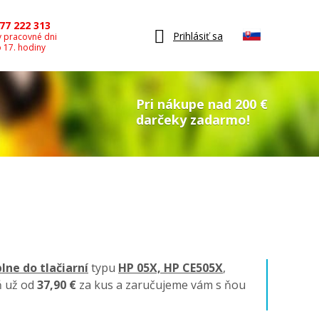
77 222 313
Prihlásiť sa
v pracovné dni
o 17. hodiny
Pri nákupe nad 200 €
darčeky zadarmo!
lne do tlačiarní
typu
HP 05X, HP CE505X
,
ň už od
37,90 €
za kus a zaručujeme vám s ňou