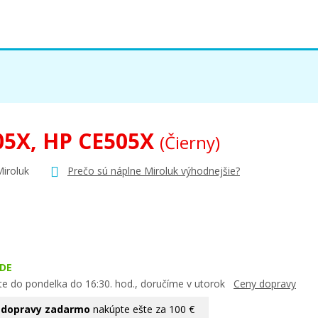
05X, HP CE505X
(Čierny)
Miroluk
Prečo sú náplne Miroluk výhodnejšie?
DE
te do pondelka do 16:30. hod., doručíme v utorok
Ceny dopravy
 dopravy zadarmo
nakúpte ešte za 100 €