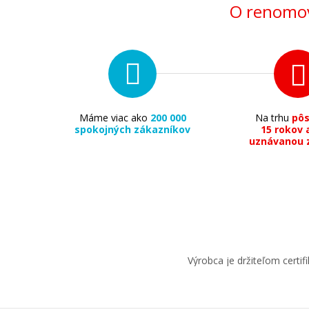
O renomov
Máme viac ako
200 000
Na trhu
pô
spokojných zákazníkov
15 rokov 
uznávanou 
Výrobca je držiteľom cert