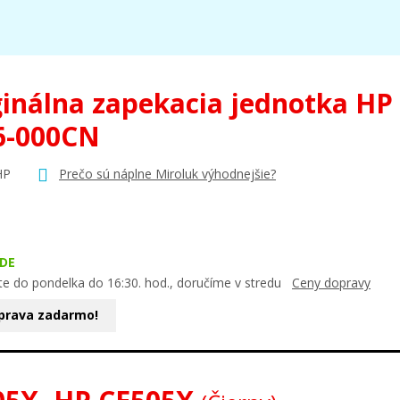
ginálna zapekacia jednotka HP
6-000CN
HP
Prečo sú náplne Miroluk výhodnejšie?
DE
te do pondelka do 16:30. hod., doručíme v stredu
Ceny dopravy
prava zadarmo!