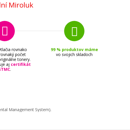
ní Miroluk
tlačia rovnako
99 % produktov máme
 rovnaký počet
vo svojich skladoch
riginálne tonery.
uje aj
certifikát
STMC
.
mental Management System).