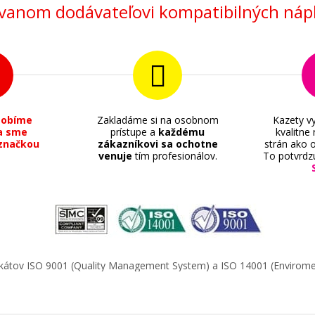
anom dodávateľovi kompatibilných nápl
sobíme
Zakladáme si na osobnom
Kazety vy
a sme
prístupe a
každému
kvalitne
značkou
zákazníkovi sa ochotne
strán ako o
venuje
tím profesionálov.
To potvrdz
ifikátov ISO 9001 (Quality Management System) a ISO 14001 (Enviro