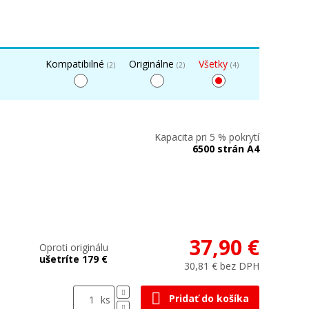
Kompatibilné
Originálne
Všetky
(2)
(2)
(4)
Kapacita pri 5 % pokrytí
6500 strán A4
37,90 €
Oproti originálu
ušetríte 179 €
30,81 € bez DPH
Pridať do košíka
ks