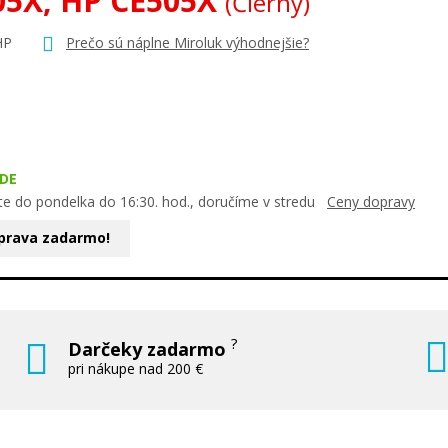
05X, HP CE505X
(Čierny)
HP
Prečo sú náplne Miroluk výhodnejšie?
DE
te do pondelka do 16:30. hod., doručíme v stredu
Ceny dopravy
prava zadarmo!
?
Darčeky zadarmo
pri nákupe nad 200 €