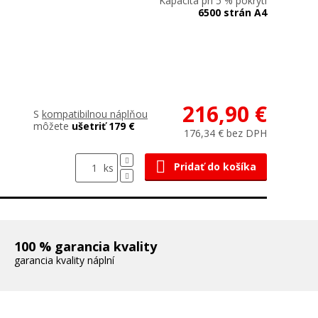
Kapacita pri 5 % pokrytí
6500 strán A4
216,90 €
S
kompatibilnou náplňou
môžete
ušetriť 179 €
176,34 € bez DPH
Pridať do košíka
ks
100 % garancia kvality
garancia kvality náplní