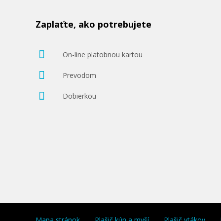
Zaplaťte, ako potrebujete
On-line platobnou kartou
Prevodom
Dobierkou
Mapa stránok
Plašič kún a myší
Plašič vtákov