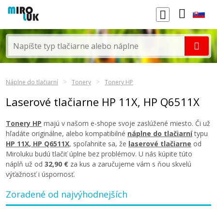
Náplne do tlačiarní
Tonery
Tonery HP
Laserové tlačiarne HP 11X, HP Q6511X
Tonery HP
majú v našom e-shope svoje zaslúžené miesto. Či už
hľadáte originálne, alebo kompatibilné
náplne do tlačiarní
typu
HP 11X, HP Q6511X
, spoľahnite sa, že
laserové tlačiarne
od
Miroluku budú tlačiť úplne bez problémov. U nás kúpite túto
náplň už od
32,90 €
za kus a zaručujeme vám s ňou skvelú
výťažnosť i úspornosť.
Zoradené od najvýhodnejších