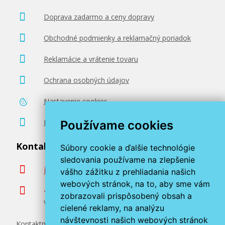
Doprava zadarmo a ceny dopravy
Obchodné podmienky a reklamačný poriadok
Reklamácie a vrátenie tovaru
Ochrana osobných údajov
Nastavenie cookies
Poradenstvo zadarmo
Používame cookies
Kontaktujte nás
Súbory cookie a ďalšie technológie
sledovania používame na zlepšenie
info@miroluk.sk
vášho zážitku z prehliadania našich
webových stránok, na to, aby sme vám
+420 377 222 313
zobrazovali prispôsobený obsah a
Volajte v pracovné dni od 8. do 17. hod.
cielené reklamy, na analýzu
návštevnosti našich webových stránok
Kontaktné údaje