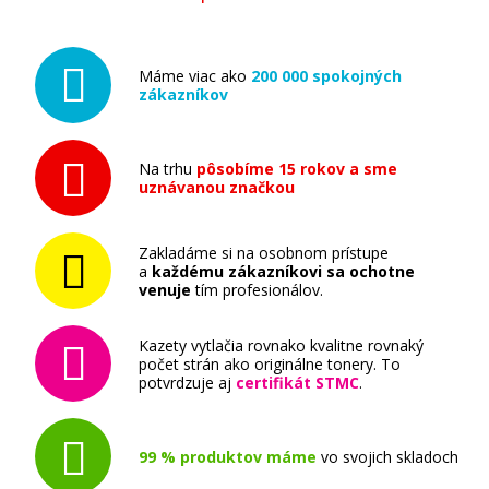
Máme viac ako
200 000 spokojných
zákazníkov
Na trhu
pôsobíme 15 rokov a sme
uznávanou značkou
Zakladáme si na osobnom prístupe
a
každému zákazníkovi sa ochotne
venuje
tím profesionálov.
Kazety vytlačia rovnako kvalitne rovnaký
počet strán ako originálne tonery. To
potvrdzuje aj
certifikát STMC
.
99 % produktov máme
vo svojich skladoch