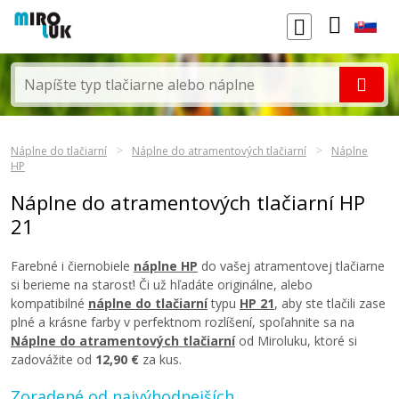
Náplne do tlačiarní
Náplne do atramentových tlačiarní
Náplne
HP
Náplne do atramentových tlačiarní HP
21
Farebné i čiernobiele
náplne HP
do vašej atramentovej tlačiarne
si berieme na starosť! Či už hľadáte originálne, alebo
kompatibilné
náplne do tlačiarní
typu
HP 21
, aby ste tlačili zase
plné a krásne farby v perfektnom rozlíšení, spoľahnite sa na
Náplne do atramentových tlačiarní
od Miroluku, ktoré si
zadovážite od
12,90 €
za kus.
Zoradené od najvýhodnejších