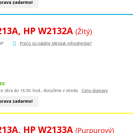
prava zadarmo!
213A, HP W2132A
(Žltý)
HP
Prečo sú náplne Miroluk výhodnejšie?
DE
e zítra do 16:30. hod., doručíme v stredu
Ceny dopravy
prava zadarmo!
213A, HP W2133A
(Purpurový)