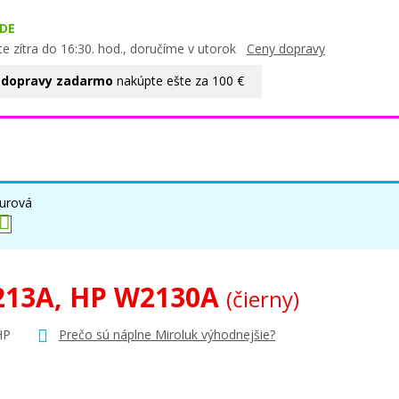
DE
e zítra do 16:30. hod., doručíme v utorok
Ceny dopravy
 dopravy zadarmo
nakúpte ešte za 100 €
urová
213A, HP W2130A
(čierny)
HP
Prečo sú náplne Miroluk výhodnejšie?