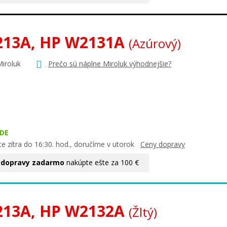
213A, HP W2131A
(Azúrový)
Miroluk
Prečo sú náplne Miroluk výhodnejšie?
DE
e zítra do 16:30. hod., doručíme v utorok
Ceny dopravy
 dopravy zadarmo
nakúpte ešte za 100 €
213A, HP W2132A
(Žltý)