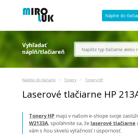
Náplne do tlačia
Vyhľadať
náplň/tlačiareň
Náplne do tlačiarní
Tonery
Tonery HP
Laserové tlačiarne HP 21
Tonery HP
majú v našom e-shope svoje zaslúže
W2133A
, spoľahnite sa, že
laserové tlačiarne
o
vám s ňou skvelú výťažnosť i úspornosť.