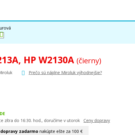
urová
213A, HP W2130A
(čierny)
Miroluk
Prečo sú náplne Miroluk výhodnejšie?
DE
e zítra do 16:30. hod., doručíme v utorok
Ceny dopravy
 dopravy zadarmo
nakúpte ešte za 100 €