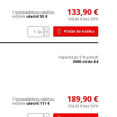
133,90 €
S
kompatibilnou náplňou
môžete
ušetriť 55 €
108,86 € bez DPH
Pridať do košíka
ks
Kapacita pri 5 % pokrytí
3000 strán A4
189,90 €
S
kompatibilnou náplňou
môžete
ušetriť 111 €
154,39 € bez DPH