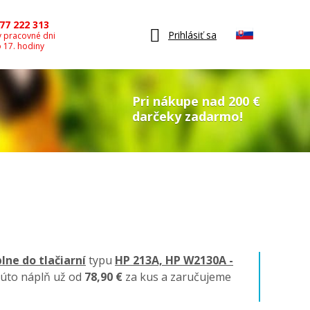
77 222 313
Prihlásiť sa
v pracovné dni
o 17. hodiny
Pri nákupe nad 200 €
darčeky zadarmo!
lne do tlačiarní
typu
HP 213A, HP W2130A -
túto náplň už od
78,90 €
za kus a zaručujeme