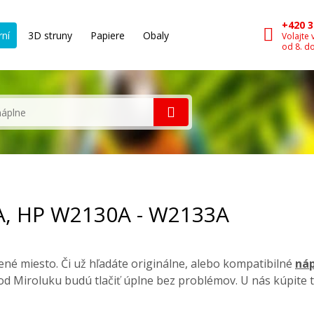
+420 3
rní
3D struny
Papiere
Obaly
Volajte 
od 8. d
3A, HP W2130A - W2133A
né miesto. Či už hľadáte originálne, alebo kompatibilné
náp
d Miroluku budú tlačiť úplne bez problémov. U nás kúpite 