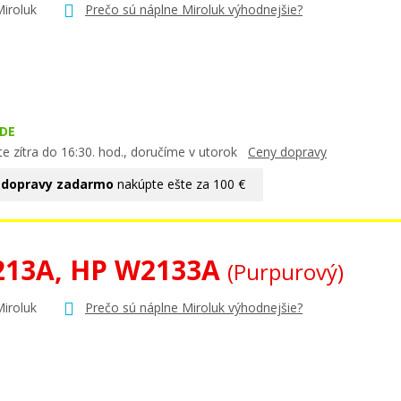
Miroluk
Prečo sú náplne Miroluk výhodnejšie?
DE
e zítra do 16:30. hod., doručíme v utorok
Ceny dopravy
 dopravy zadarmo
nakúpte ešte za 100 €
213A, HP W2133A
(Purpurový)
Miroluk
Prečo sú náplne Miroluk výhodnejšie?