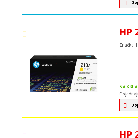
Do
HP 
Značka: 
NA SKLA
Objednajt
Do
HP 