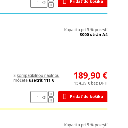
Pridať do košíka
ks
Kapacita pri 5 % pokrytí
3000 strán A4
189,90 €
S
kompatibilnou náplňou
môžete
ušetriť 111 €
154,39 € bez DPH
Pridať do košíka
ks
Kapacita pri 5 % pokrytí