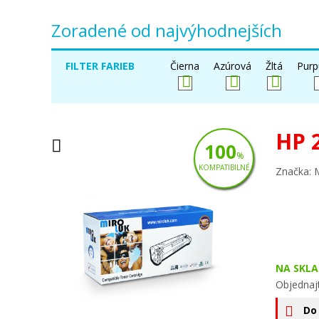
Zoradené od najvýhodnejších
FILTER FARIEB
Čierna
Azúrová
Žltá
Purp
HP 
100
%
KOMPATIBILNÉ
Značka: 
NA SKLA
Objednajt
Do