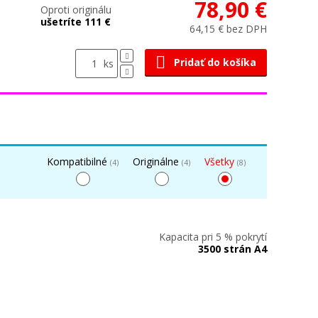
78,90 €
Oproti originálu
ušetríte 111 €
64,15 € bez DPH
Pridať do košíka
ks
Kompatibilné
Originálne
Všetky
(4)
(4)
(8)
Kapacita pri 5 % pokrytí
3500 strán A4