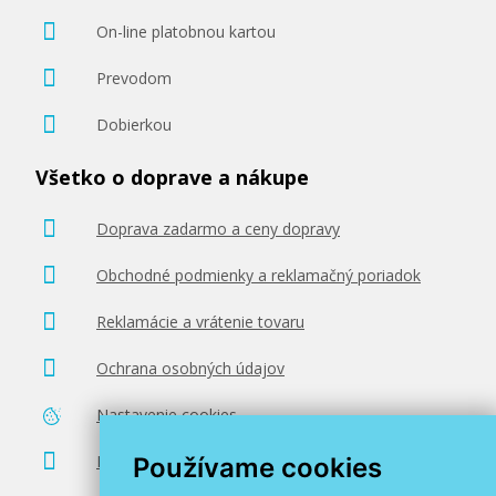
On-line platobnou kartou
Prevodom
Dobierkou
Všetko o doprave a nákupe
Doprava zadarmo a ceny dopravy
Obchodné podmienky a reklamačný poriadok
Reklamácie a vrátenie tovaru
Ochrana osobných údajov
Nastavenie cookies
Poradenstvo zadarmo
Používame cookies