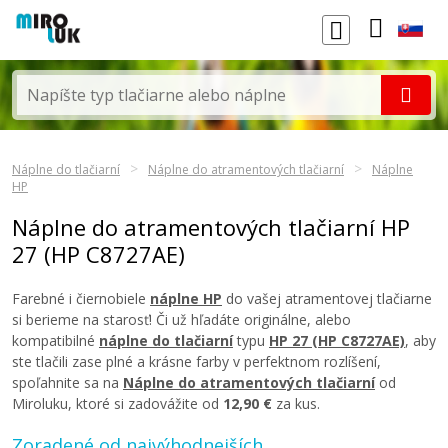
Náplne do tlačiarní
Náplne do atramentových tlačiarní
Náplne
HP
Náplne do atramentových tlačiarní HP
27 (HP C8727AE)
Farebné i čiernobiele
náplne HP
do vašej atramentovej tlačiarne
si berieme na starosť! Či už hľadáte originálne, alebo
kompatibilné
náplne do tlačiarní
typu
HP 27 (HP C8727AE)
, aby
ste tlačili zase plné a krásne farby v perfektnom rozlíšení,
spoľahnite sa na
Náplne do atramentových tlačiarní
od
Miroluku, ktoré si zadovážite od
12,90 €
za kus.
Zoradené od najvýhodnejších