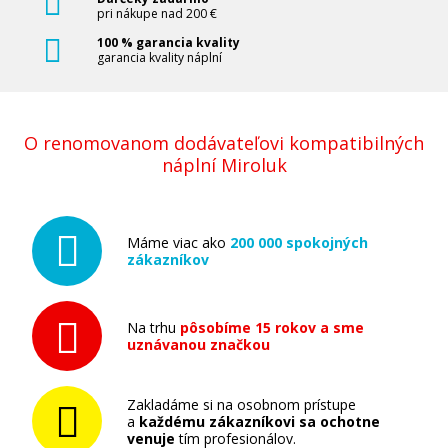
pri nákupe nad 200 €
100 % garancia kvality
garancia kvality náplní
O renomovanom dodávateľovi kompatibilných
náplní Miroluk
Máme viac ako
200 000 spokojných
zákazníkov
Na trhu
pôsobíme 15 rokov a sme
uznávanou značkou
Zakladáme si na osobnom prístupe
a
každému zákazníkovi sa ochotne
venuje
tím profesionálov.