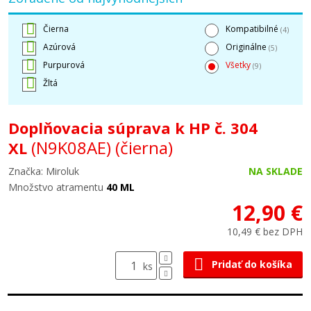
Čierna
Kompatibilné
(4)
Azúrová
Originálne
(5)
Purpurová
Všetky
(9)
Žltá
Doplňovacia súprava k HP č. 304
(N9K08AE)
(čierna)
XL
Značka: Miroluk
NA SKLADE
Množstvo atramentu
40 ML
12,90 €
10,49 € bez DPH
Pridať do košíka
ks