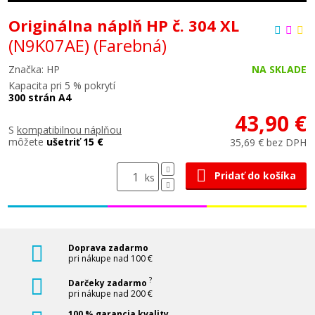
Originálna náplň HP č. 304 XL
(N9K07AE)
(Farebná)
Značka: HP
NA SKLADE
Kapacita pri 5 % pokrytí
300 strán A4
43,90 €
S
kompatibilnou náplňou
môžete
ušetriť 15 €
35,69 € bez DPH
Pridať do košíka
ks
Doprava zadarmo
pri nákupe nad 100 €
?
Darčeky zadarmo
pri nákupe nad 200 €
100 % garancia kvality