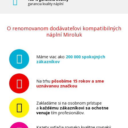
garancia kvality náplní
O renomovanom dodávateľovi kompatibilných
náplní Miroluk
Máme viac ako
200 000 spokojných
zákazníkov
Na trhu
pôsobíme 15 rokov a sme
uznávanou značkou
Zakladáme si na osobnom prístupe
a
každému zákazníkovi sa ochotne
venuje
tím profesionálov.
Kazety vytlačia rovnako kvalitne rovnaký