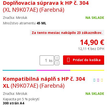
Doplňovacia súprava k HP č. 304
(XL N9K07AE)
(Farebná)
Značka: Miroluk
NA SKLADE
Množstvo atramentu
45 ML
Za tento mesiac nakúpilo 23 zákazníkov.
14,90 €
12,11 € bez DPH
Pridať do košíka
ks
Kompatibilná náplň s HP č. 304
(N9K07AE)
(Farebná)
XL
Značka: Miroluk
NA SKLADE
Kapacita pri 5 % pokrytí
300 strán A4