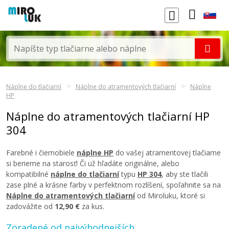
Náplne do tlačiarní
Náplne do atramentových tlačiarní
Náplne
HP
Náplne do atramentových tlačiarní HP
304
Farebné i čiernobiele
náplne HP
do vašej atramentovej tlačiarne
si berieme na starosť! Či už hľadáte originálne, alebo
kompatibilné
náplne do tlačiarní
typu
HP 304
, aby ste tlačili
zase plné a krásne farby v perfektnom rozlíšení, spoľahnite sa na
Náplne do atramentových tlačiarní
od Miroluku, ktoré si
zadovážite od
12,90 €
za kus.
Zoradené od najvýhodnejších