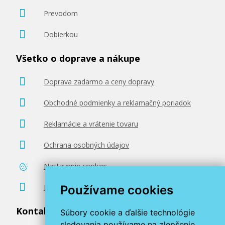
Prevodom
Dobierkou
Všetko o doprave a nákupe
Doprava zadarmo a ceny dopravy
Obchodné podmienky a reklamačný poriadok
Reklamácie a vrátenie tovaru
Ochrana osobných údajov
Nastavenie cookies
Poradenstvo zadarmo
Používame cookies
Kontaktujte nás
Súbory cookie a ďalšie technológie
sledovania používame na zlepšenie