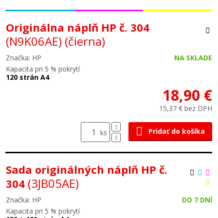
Originálna náplň HP č. 304
(N9K06AE)
(čierna)
Značka: HP
NA SKLADE
Kapacita pri 5 % pokrytí
120 strán A4
18,90 €
15,37 € bez DPH
Pridať do košíka
ks
Sada originálných náplň HP č.
(3JB05AE)
304
Značka: HP
DO 7 DNÍ
Kapacita pri 5 % pokrytí