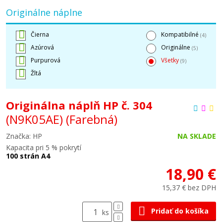
Originálne náplne
Čierna
Kompatibilné
(4)
Azúrová
Originálne
(5)
Purpurová
Všetky
(9)
Žltá
Originálna náplň HP č. 304
(N9K05AE)
(Farebná)
Značka: HP
NA SKLADE
Kapacita pri 5 % pokrytí
100 strán A4
18,90 €
15,37 € bez DPH
Pridať do košíka
ks