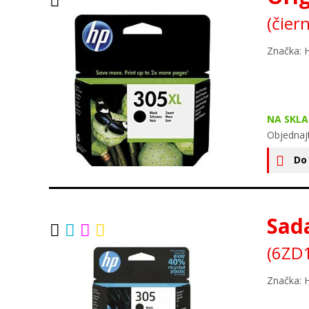
(čier
Značka: 
NA SKLA
Objednaj
Do
Sada
(6ZD
Značka: 