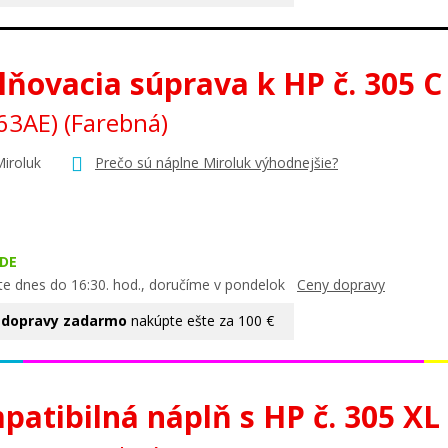
ňovacia súprava k HP č. 305 C
63AE)
(Farebná)
Miroluk
Prečo sú náplne Miroluk výhodnejšie?
DE
te dnes do 16:30. hod., doručíme v pondelok
Ceny dopravy
 dopravy zadarmo
nakúpte ešte za 100 €
atibilná náplň s HP č. 305 XL