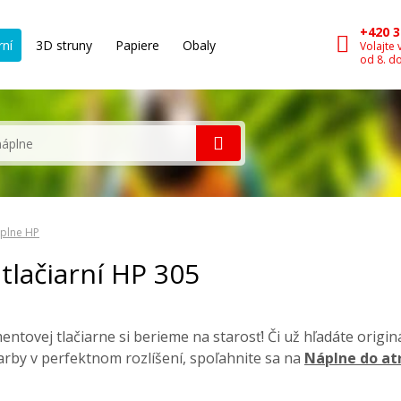
+420 3
rní
3D struny
Papiere
Obaly
Volajte 
od 8. d
plne HP
lačiarní HP 305
entovej tlačiarne si berieme na starosť! Či už hľadáte origi
 farby v perfektnom rozlíšení, spoľahnite sa na
Náplne do at