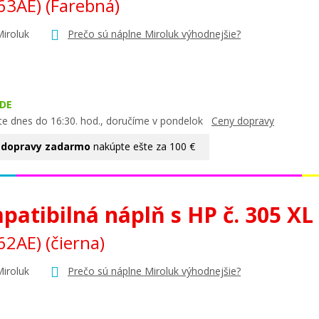
63AE)
(Farebná)
Miroluk
Prečo sú náplne Miroluk výhodnejšie?
DE
te dnes do 16:30. hod., doručíme v pondelok
Ceny dopravy
 dopravy zadarmo
nakúpte ešte za 100 €
atibilná náplň s HP č. 305 XL
62AE)
(čierna)
Miroluk
Prečo sú náplne Miroluk výhodnejšie?