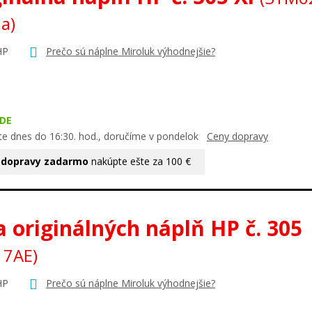
na)
HP
Prečo sú náplne Miroluk výhodnejšie?
DE
te dnes do 16:30. hod., doručíme v pondelok
Ceny dopravy
 dopravy zadarmo
nakúpte ešte za 100 €
 originálných náplň HP č. 305
17AE)
HP
Prečo sú náplne Miroluk výhodnejšie?