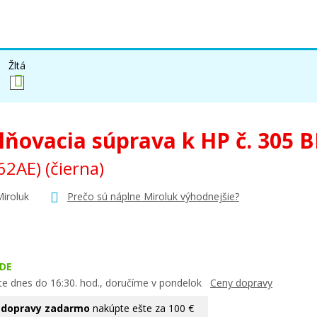
Žltá
lňovacia súprava k HP č. 305 B
62AE)
(čierna)
Miroluk
Prečo sú náplne Miroluk výhodnejšie?
DE
te dnes do 16:30. hod., doručíme v pondelok
Ceny dopravy
 dopravy zadarmo
nakúpte ešte za 100 €