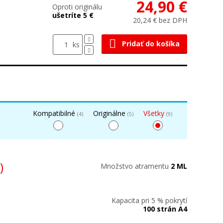
24,90 €
Oproti originálu
ušetríte 5 €
20,24 € bez DPH
Pridať do košíka
ks
Kompatibilné
Originálne
Všetky
(4)
(5)
(9)
)
Množstvo atramentu
2 ML
Kapacita pri 5 % pokrytí
100 strán A4