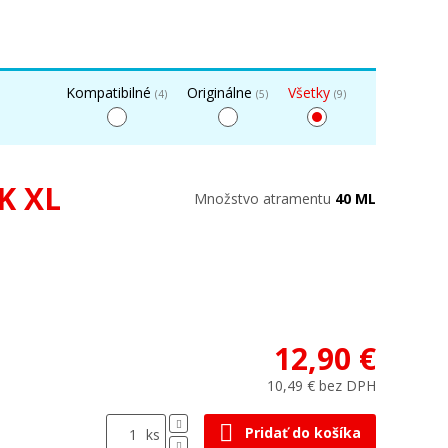
Kompatibilné
Originálne
Všetky
(4)
(5)
(9)
K XL
Množstvo atramentu
40 ML
12,90 €
10,49 € bez DPH
Pridať do košíka
ks