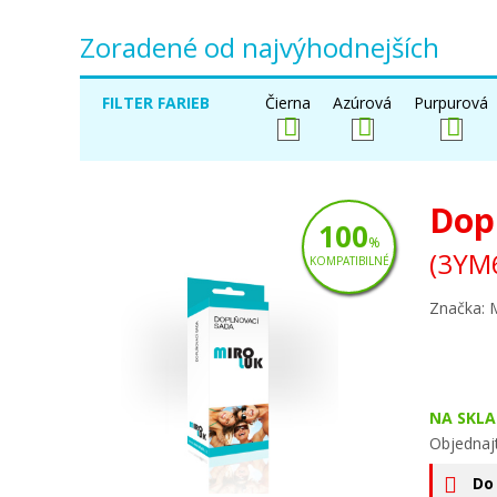
Zoradené od najvýhodnejších
FILTER FARIEB
Čierna
Azúrová
Purpurová
Dop
100
%
(3YM
KOMPATIBILNÉ
Značka: 
NA SKLA
Objednaj
Do