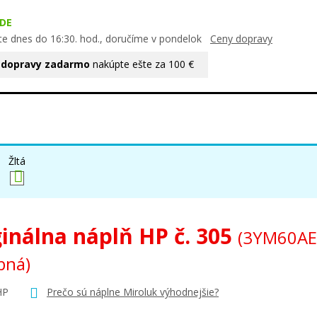
DE
te dnes do 16:30. hod., doručíme v pondelok
Ceny dopravy
 dopravy zadarmo
nakúpte ešte za 100 €
Žltá
ginálna náplň HP č. 305
(3YM60AE
bná)
HP
Prečo sú náplne Miroluk výhodnejšie?