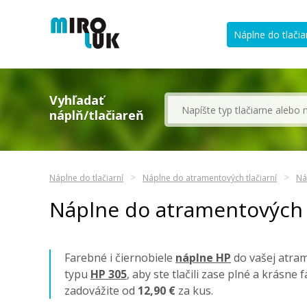
Náplne do tlačia
Vyhľadať
náplň/tlačiareň
Náplne do tlačiarní
Náplne do atramentových tlačiarní
Ná
Náplne do atramentových t
Farebné i čiernobiele
náplne HP
do vašej atram
typu
HP 305
, aby ste tlačili zase plné a krásne
zadovážite od
12,90 €
za kus.