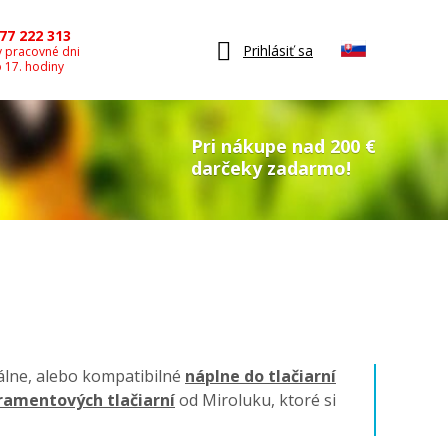
77 222 313
Prihlásiť sa
v pracovné dni
o 17. hodiny
Pri nákupe nad 200 €
darčeky zadarmo!
nálne, alebo kompatibilné
náplne do tlačiarní
ramentových tlačiarní
od Miroluku, ktoré si