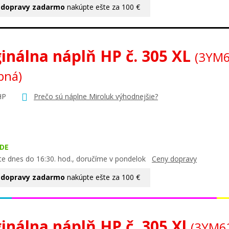
 dopravy zadarmo
nakúpte ešte za 100 €
inálna náplň HP č. 305 XL
(3YM6
bná)
HP
Prečo sú náplne Miroluk výhodnejšie?
DE
te dnes do 16:30. hod., doručíme v pondelok
Ceny dopravy
 dopravy zadarmo
nakúpte ešte za 100 €
inálna náplň HP č. 305 Xl
(3YM6