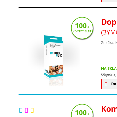
Dopl
100
%
(3YM
KOMPATIBILNÉ
Značka: 
NA SKLA
Objednaj
Do
Komp
100
%