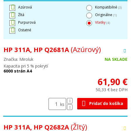
Azúrová
Kompatibilné
(3)
Žltá
Originálne
(1)
Purpurová
Všetky
(4)
Ostatné
(Azúrový)
HP 311A, HP Q2681A
Značka: Miroluk
NA SKLADE
Kapacita pri 5 % pokrytí
6000 strán A4
61,90 €
50,33 € bez DPH
Pridať do košíka
ks
(Žltý)
HP 311A, HP Q2682A