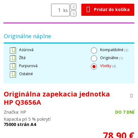
Pridať do košíka
ks
Originálne náplne
Azúrová
Kompatibilné
(3)
Žltá
Originálne
(1)
Purpurová
Všetky
(4)
Ostatné
Originálna zapekacia jednotka
HP Q3656A
Značka: HP
DO 7 DNÍ
Kapacita pri 5 % pokrytí
75000 strán A4
78,90 €