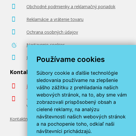
Obchodné podmienky a reklamačný poriadok
Reklamácie a vrátenie tovaru
Ochrana osobných údajov
Nastavenie cookies
Poradenstvo zadarmo
Používame cookies
Kontaktujte nás
Súbory cookie a ďalšie technológie
sledovania používame na zlepšenie
info@miroluk.sk
vášho zážitku z prehliadania našich
webových stránok, na to, aby sme vám
+420 377 222 313
zobrazovali prispôsobený obsah a
Volajte v pracovné dni od 8. do 17. hod.
cielené reklamy, na analýzu
návštevnosti našich webových stránok
Kontaktné údaje
a na pochopenie toho, odkiaľ naši
návštevníci prichádzajú.