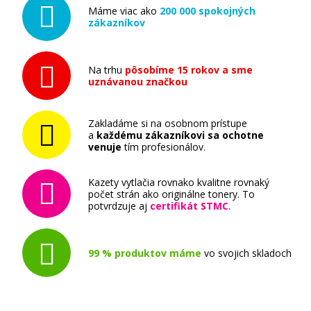
Máme viac ako
200 000 spokojných
zákazníkov
Na trhu
pôsobíme 15 rokov a sme
uznávanou značkou
Zakladáme si na osobnom prístupe
a
každému zákazníkovi sa ochotne
venuje
tím profesionálov.
Kazety vytlačia rovnako kvalitne rovnaký
počet strán ako originálne tonery. To
potvrdzuje aj
certifikát STMC
.
99 % produktov máme
vo svojich skladoch