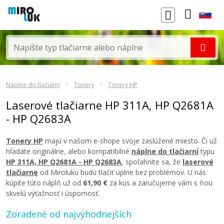
Náplne do tlačiarní
Tonery
Tonery HP
Laserové tlačiarne HP 311A, HP Q2681A
- HP Q2683A
Tonery HP
majú v našom e-shope svoje zaslúžené miesto. Či už
hľadáte originálne, alebo kompatibilné
náplne do tlačiarní
typu
HP 311A, HP Q2681A - HP Q2683A
, spoľahnite sa, že
laserové
tlačiarne
od Miroluku budú tlačiť úplne bez problémov. U nás
kúpite túto náplň už od
61,90 €
za kus a zaručujeme vám s ňou
skvelú výťažnosť i úspornosť.
Zoradené od najvýhodnejších