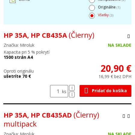
Originálne
(1)
Všetky
(3)
(Čierny)
HP 35A, HP CB435A
Značka: Miroluk
NA SKLADE
Kapacita pri 5 % pokrytí
1500 strán A4
20,90 €
Oproti originálu
ušetríte 70 €
16,99 € bez DPH
Pridať do košíka
ks
(Čierny)
HP 35A, HP CB435AD
multipack
Značka: Miroluk
NA SKLADE