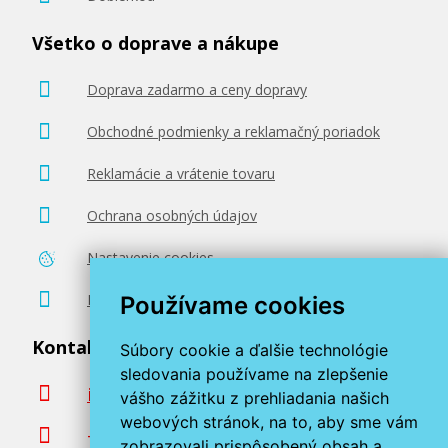
Všetko o doprave a nákupe
Doprava zadarmo a ceny dopravy
Obchodné podmienky a reklamačný poriadok
Reklamácie a vrátenie tovaru
Ochrana osobných údajov
Nastavenie cookies
Poradenstvo zadarmo
Používame cookies
Kontaktujte nás
Súbory cookie a ďalšie technológie
sledovania používame na zlepšenie
info@miroluk.sk
vášho zážitku z prehliadania našich
webových stránok, na to, aby sme vám
+420 377 222 313
zobrazovali prispôsobený obsah a