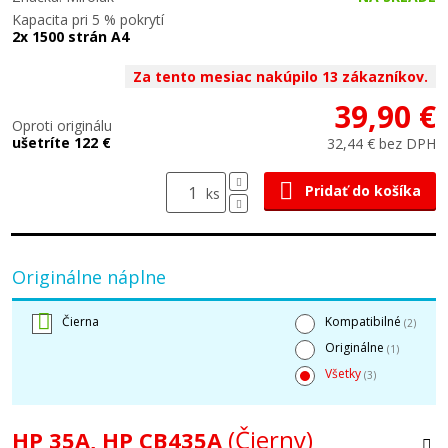
Kapacita pri 5 % pokrytí
2x 1500 strán A4
Za tento mesiac nakúpilo 13 zákazníkov.
39,90 €
Oproti originálu
ušetríte 122 €
32,44 € bez DPH
Pridať do košíka
ks
Originálne náplne
Čierna
Kompatibilné
(2)
Originálne
(1)
Všetky
(3)
(Čierny)
HP 35A, HP CB435A