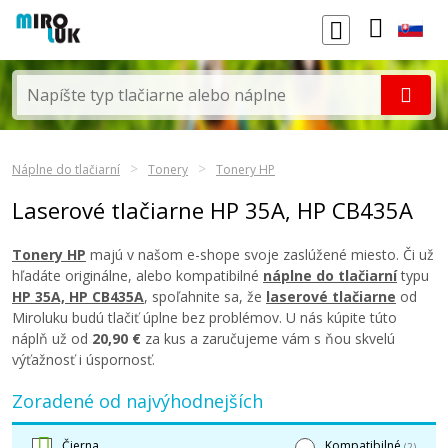
Náplne do tlačiarní
Tonery
Tonery HP
Laserové tlačiarne HP 35A, HP CB435A
Tonery HP
majú v našom e-shope svoje zaslúžené miesto. Či už
hľadáte originálne, alebo kompatibilné
náplne do tlačiarní
typu
HP 35A, HP CB435A
, spoľahnite sa, že
laserové tlačiarne
od
Miroluku budú tlačiť úplne bez problémov. U nás kúpite túto
náplň už od
20,90 €
za kus a zaručujeme vám s ňou skvelú
výťažnosť i úspornosť.
Zoradené od najvýhodnejších
Čierna
Kompatibilné
(2)