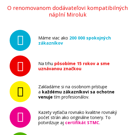
O renomovanom dodávateľovi kompatibilných
náplní Miroluk
Máme viac ako
200 000 spokojných
zákazníkov
Na trhu
pôsobíme 15 rokov a sme
uznávanou značkou
Zakladáme si na osobnom prístupe
a
každému zákazníkovi sa ochotne
venuje
tím profesionálov.
Kazety vytlačia rovnako kvalitne rovnaký
počet strán ako originálne tonery. To
potvrdzuje aj
certifikát STMC
.