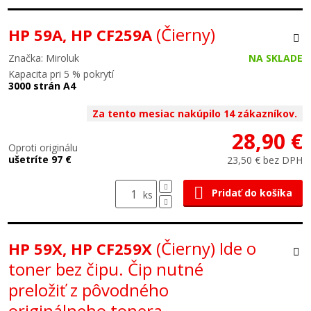
(Čierny)
HP 59A, HP CF259A
Značka: Miroluk
NA SKLADE
Kapacita pri 5 % pokrytí
3000 strán A4
Za tento mesiac nakúpilo 14 zákazníkov.
28,90 €
Oproti originálu
ušetríte 97 €
23,50 € bez DPH
Pridať do košíka
ks
(Čierny) Ide o
HP 59X, HP CF259X
toner bez čipu. Čip nutné
preložiť z pôvodného
originálneho tonera.