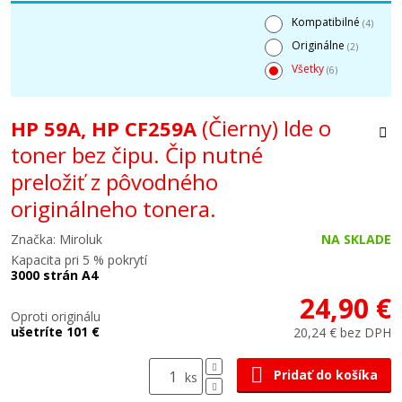
Kompatibilné
(4)
Originálne
(2)
Všetky
(6)
(Čierny) Ide o
HP 59A, HP CF259A
toner bez čipu. Čip nutné
preložiť z pôvodného
originálneho tonera.
Značka: Miroluk
NA SKLADE
Kapacita pri 5 % pokrytí
3000 strán A4
24,90 €
Oproti originálu
ušetríte 101 €
20,24 € bez DPH
Pridať do košíka
ks