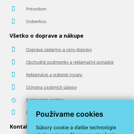
Prevodom
Dobierkou
Všetko o doprave a nákupe
Doprava zadarmo a ceny dopravy
Obchodné podmienky a reklamačný poriadok
Reklamácie a vrátenie tovaru
Ochrana osobných údajov
Nastavenie cookies
Poradenstvo zadarmo
Používame cookies
Kontaktujte nás
Súbory cookie a ďalšie technológie