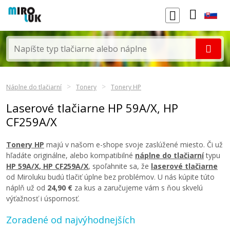
Náplne do tlačiarní
Tonery
Tonery HP
Laserové tlačiarne HP 59A/X, HP
CF259A/X
Tonery HP
majú v našom e-shope svoje zaslúžené miesto. Či už
hľadáte originálne, alebo kompatibilné
náplne do tlačiarní
typu
HP 59A/X, HP CF259A/X
, spoľahnite sa, že
laserové tlačiarne
od Miroluku budú tlačiť úplne bez problémov. U nás kúpite túto
náplň už od
24,90 €
za kus a zaručujeme vám s ňou skvelú
výťažnosť i úspornosť.
Zoradené od najvýhodnejších