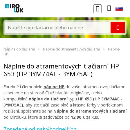
Náplne do tlačiarní
Náplne do atramentových tlačiarní
Náplne
HP
Náplne do atramentových tlačiarní HP
653 (HP 3YM74AE - 3YM75AE)
Farebné i čiernobiele
náplne HP
do vašej atramentovej tlačiarne
si berieme na starosť! Či už hľadáte originálne, alebo
kompatibilné
náplne do tlačiarní
typu
HP 653 (HP 3YM74AE -
3YM75AE)
, aby ste tlačili zase plné a krásne farby v perfektnom
rozlíšení, spoľahnite sa na
Náplne do atramentových tlačiarní
od Miroluku, ktoré si zadovážite od
12,90 €
za kus.
Zoradené od najvýhodnejších