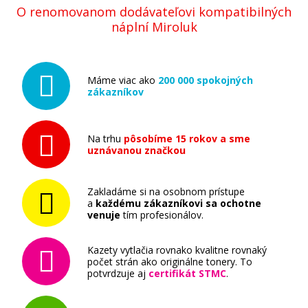
O renomovanom dodávateľovi kompatibilných
náplní Miroluk
Máme viac ako
200 000 spokojných
zákazníkov
Na trhu
pôsobíme 15 rokov a sme
uznávanou značkou
Zakladáme si na osobnom prístupe
a
každému zákazníkovi sa ochotne
venuje
tím profesionálov.
Kazety vytlačia rovnako kvalitne rovnaký
počet strán ako originálne tonery. To
potvrdzuje aj
certifikát STMC
.