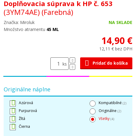
Doplňovacia súprava k HP č. 653
(3YM74AE)
(Farebná)
Značka: Miroluk
NA SKLADE
Množstvo atramentu
45 ML
14,90 €
12,11 € bez DPH
Pridať do košíka
ks
Originálne náplne
Azúrová
Kompatibilné
(2)
Purpurová
Originálne
(2)
Žltá
Všetky
(4)
Čierna