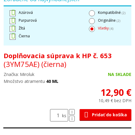
Azúrová
Kompatibilné
(2)
Purpurová
Originálne
(2)
Žltá
Všetky
(4)
Čierna
Doplňovacia súprava k HP č. 653
(3YM75AE)
(čierna)
Značka: Miroluk
NA SKLADE
Množstvo atramentu
40 ML
12,90 €
10,49 € bez DPH
Pridať do košíka
ks