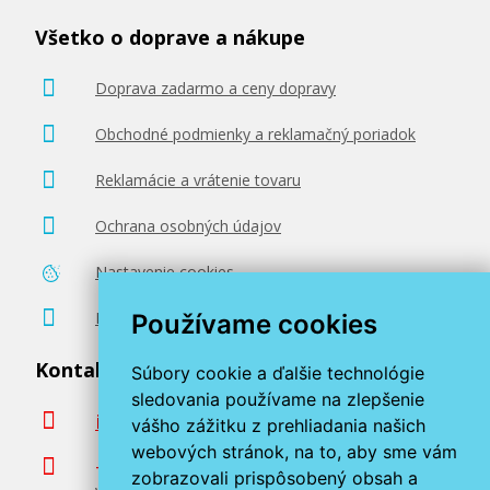
Všetko o doprave a nákupe
Doprava zadarmo a ceny dopravy
Obchodné podmienky a reklamačný poriadok
Reklamácie a vrátenie tovaru
Ochrana osobných údajov
Nastavenie cookies
Poradenstvo zadarmo
Používame cookies
Kontaktujte nás
Súbory cookie a ďalšie technológie
sledovania používame na zlepšenie
info@miroluk.sk
vášho zážitku z prehliadania našich
webových stránok, na to, aby sme vám
+420 377 222 313
zobrazovali prispôsobený obsah a