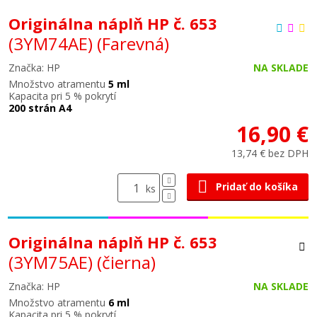
Originálna náplň HP č. 653
(3YM74AE)
(Farevná)
Značka: HP
NA SKLADE
Množstvo atramentu
5 ml
Kapacita pri 5 % pokrytí
200 strán A4
16,90 €
13,74 € bez DPH
Pridať do košíka
ks
Originálna náplň HP č. 653
(3YM75AE)
(čierna)
Značka: HP
NA SKLADE
Množstvo atramentu
6 ml
Kapacita pri 5 % pokrytí