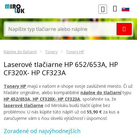
Náplne do tlačiarní
Tonery
Tonery HP
Laserové tlačiarne HP 652/653A, HP
CF320X- HP CF323A
Tonery HP
majú v našom e-shope svoje zaslúžené miesto. Či už
hľadáte originálne, alebo kompatibilné
náplne do tlačiarní
typu
HP 652/653A, HP CF320X- HP CF323A
, spoľahnite sa, že
laserové tlačiarne
od Miroluku budú tlačiť úplne bez
problémov. U nás kúpite túto náplň už od
55,90 €
za kus a
zaručujeme vám s ňou skvelú výťažnosť i úspornosť.
Zoradené od najvýhodnejších