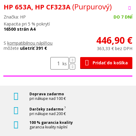
(Purpurový)
HP 653A, HP CF323A
Značka: HP
DO 7 DNÍ
Kapacita pri 5 % pokrytí
16500 strán A4
446,90 €
S
kompatibilnou náplňou
môžete
ušetriť 391 €
363,33 € bez DPH
Pridať do košíka
ks
Doprava zadarmo
pri nákupe nad 100 €
?
Darčeky zadarmo
pri nákupe nad 200 €
100 % garancia kvality
garancia kvality náplní