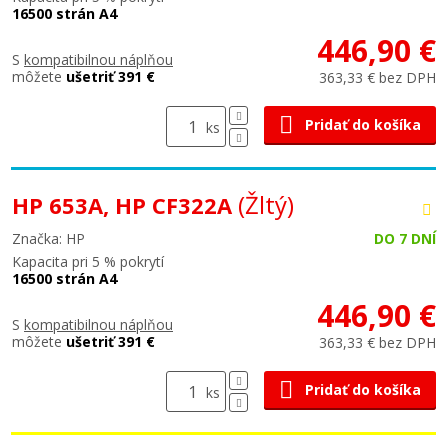
16500 strán A4
446,90 €
S
kompatibilnou náplňou
môžete
ušetriť 391 €
363,33 € bez DPH
Pridať do košíka
ks
(Žltý)
HP 653A, HP CF322A
Značka: HP
DO 7 DNÍ
Kapacita pri 5 % pokrytí
16500 strán A4
446,90 €
S
kompatibilnou náplňou
môžete
ušetriť 391 €
363,33 € bez DPH
Pridať do košíka
ks