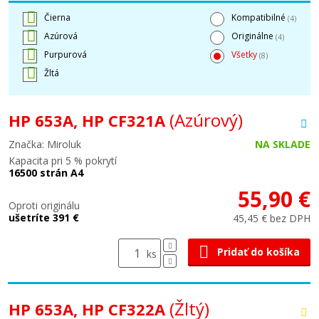
Čierna
Kompatibilné
(4)
Azúrová
Originálne
(4)
Purpurová
Všetky
(8)
Žltá
(Azúrový)
HP 653A, HP CF321A
Značka: Miroluk
NA SKLADE
Kapacita pri 5 % pokrytí
16500 strán A4
55,90 €
Oproti originálu
ušetríte 391 €
45,45 € bez DPH
Pridať do košíka
ks
(Žltý)
HP 653A, HP CF322A