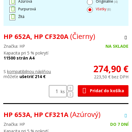
Azúrová
Originálne
(4)
Purpurová
Všetky
(8)
Žltá
(Čierny)
HP 652A, HP CF320A
Značka: HP
NA SKLADE
Kapacita pri 5 % pokrytí
11500 strán A4
274,90 €
S
kompatibilnou náplňou
môžete
ušetriť 214 €
223,50 € bez DPH
Pridať do košíka
ks
(Azúrový)
HP 653A, HP CF321A
Značka: HP
DO 7 DNÍ
Kapacita pri 5 % pokrytí