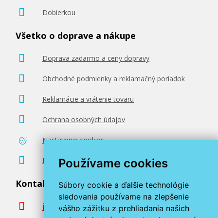
Dobierkou
Všetko o doprave a nákupe
Doprava zadarmo a ceny dopravy
Obchodné podmienky a reklamačný poriadok
Reklamácie a vrátenie tovaru
Ochrana osobných údajov
Nastavenie cookies
Poradenstvo zadarmo
Používame cookies
Kontaktujte nás
Súbory cookie a ďalšie technológie
sledovania používame na zlepšenie
info@miroluk.sk
vášho zážitku z prehliadania našich