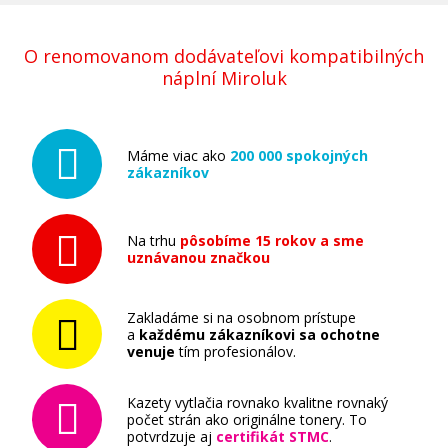
O renomovanom dodávateľovi kompatibilných
náplní Miroluk
Máme viac ako
200 000 spokojných
zákazníkov
Na trhu
pôsobíme 15 rokov a sme
uznávanou značkou
Zakladáme si na osobnom prístupe
a
každému zákazníkovi sa ochotne
venuje
tím profesionálov.
Kazety vytlačia rovnako kvalitne rovnaký
počet strán ako originálne tonery. To
potvrdzuje aj
certifikát STMC
.