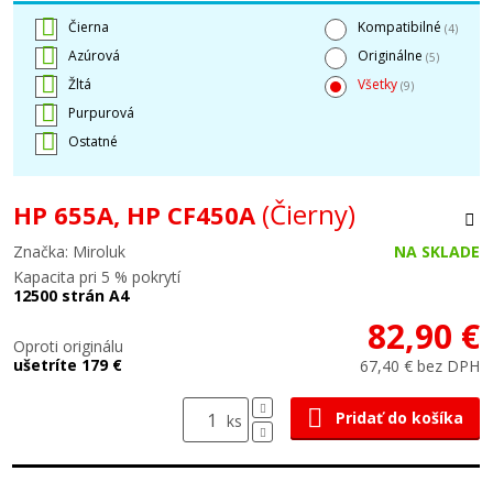
Čierna
Kompatibilné
(4)
Azúrová
Originálne
(5)
Žltá
Všetky
(9)
Purpurová
Ostatné
(Čierny)
HP 655A, HP CF450A
Značka: Miroluk
NA SKLADE
Kapacita pri 5 % pokrytí
12500 strán A4
82,90 €
Oproti originálu
ušetríte 179 €
67,40 € bez DPH
Pridať do košíka
ks