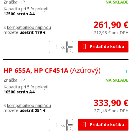
Značka: HP
NA SKLADE
Kapacita pri 5 % pokrytí
12500 strán A4
261,90 €
S
kompatibilnou náplňou
môžete
ušetriť 179 €
212,93 € bez DPH
Pridať do košíka
ks
(Azúrový)
HP 655A, HP CF451A
Značka: HP
NA SKLADE
Kapacita pri 5 % pokrytí
10500 strán A4
333,90 €
S
kompatibilnou náplňou
môžete
ušetriť 251 €
271,46 € bez DPH
Pridať do košíka
ks