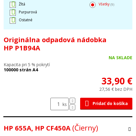
Žltá
Všetky
(9)
Purpurová
Ostatné
Originálna odpadová nádobka
HP P1B94A
NA SKLADE
Kapacita pri 5 % pokrytí
100000 strán A4
33,90 €
27,56 € bez DPH
Pridať do košíka
ks
(Čierny)
HP 655A, HP CF450A