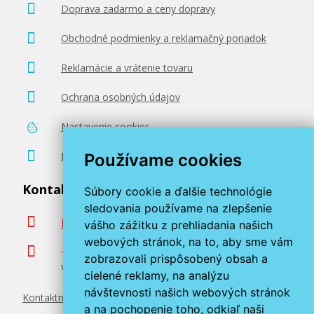
Doprava zadarmo a ceny dopravy
Obchodné podmienky a reklamačný poriadok
Reklamácie a vrátenie tovaru
Ochrana osobných údajov
Nastavenie cookies
Poradenstvo zadarmo
Používame cookies
Kontaktujte nás
Súbory cookie a ďalšie technológie
sledovania používame na zlepšenie
info@miroluk.sk
vášho zážitku z prehliadania našich
webových stránok, na to, aby sme vám
+420 377 222 313
zobrazovali prispôsobený obsah a
Volajte v pracovné dni od 8. do 17. hod.
cielené reklamy, na analýzu
návštevnosti našich webových stránok
Kontaktné údaje
a na pochopenie toho, odkiaľ naši