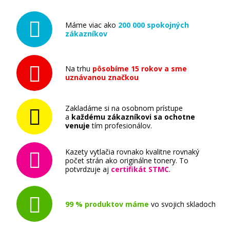
Máme viac ako
200 000 spokojných
zákazníkov
Na trhu
pôsobíme 15 rokov a sme
uznávanou značkou
Zakladáme si na osobnom prístupe
a
každému zákazníkovi sa ochotne
venuje
tím profesionálov.
Kazety vytlačia rovnako kvalitne rovnaký
počet strán ako originálne tonery. To
potvrdzuje aj
certifikát STMC
.
99 % produktov máme
vo svojich skladoch