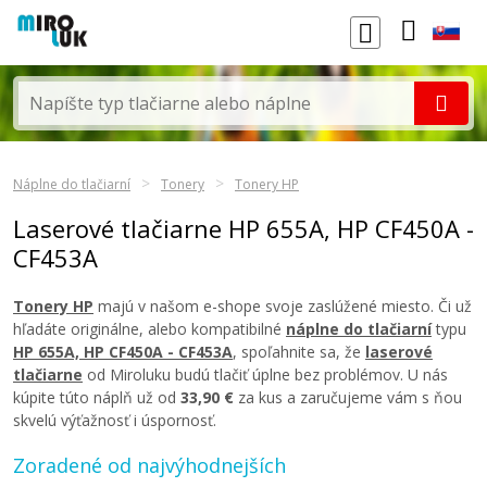
Náplne do tlačiarní
Tonery
Tonery HP
Laserové tlačiarne HP 655A, HP CF450A -
CF453A
Tonery HP
majú v našom e-shope svoje zaslúžené miesto. Či už
hľadáte originálne, alebo kompatibilné
náplne do tlačiarní
typu
HP 655A, HP CF450A - CF453A
, spoľahnite sa, že
laserové
tlačiarne
od Miroluku budú tlačiť úplne bez problémov. U nás
kúpite túto náplň už od
33,90 €
za kus a zaručujeme vám s ňou
skvelú výťažnosť i úspornosť.
Zoradené od najvýhodnejších