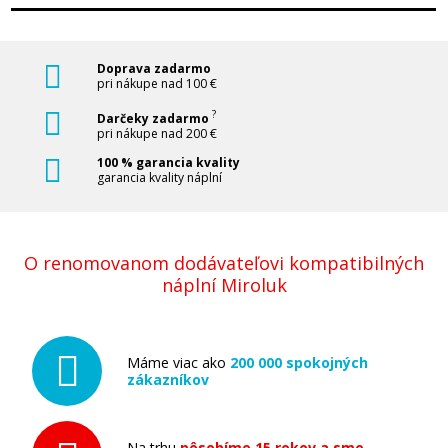
Doprava zadarmo
pri nákupe nad 100 €
?
Darčeky zadarmo
pri nákupe nad 200 €
100 % garancia kvality
garancia kvality náplní
O renomovanom dodávateľovi kompatibilných
náplní Miroluk
Máme viac ako
200 000 spokojných
zákazníkov
Na trhu
pôsobíme 15 rokov a sme