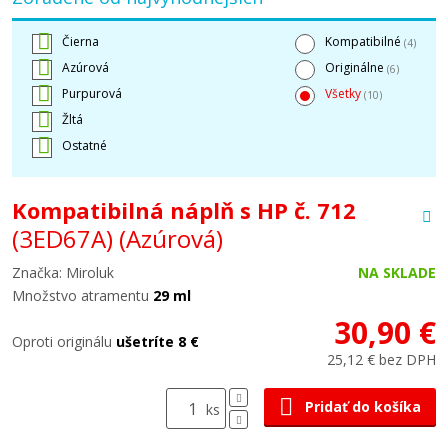
Čierna
Kompatibilné
(4)
Azúrová
Originálne
(6)
Purpurová
Všetky
(10)
Žltá
Ostatné
Kompatibilná náplň s HP č. 712
(3ED67A)
(Azúrová)
Značka: Miroluk
NA SKLADE
Množstvo atramentu
29 ml
30,90 €
Oproti originálu
ušetríte 8 €
25,12 € bez DPH
Pridať do košíka
ks