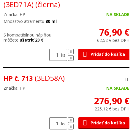
(3ED71A)
(čierna)
Značka: HP
NA SKLADE
Množstvo atramentu
80 ml
76,90 €
S
kompatibilnou náplňou
môžete
ušetriť 23 €
62,52 € bez DPH
Pridať do košíka
ks
(3ED58A)
HP č. 713
Značka: HP
NA SKLADE
276,90 €
225,12 € bez DPH
Pridať do košíka
ks