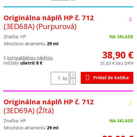
Originálna náplň HP č. 712
(3ED68A)
(Purpurová)
Značka: HP
NA SKLADE
Množstvo atramentu
29 ml
38,90 €
S
kompatibilnou náplňou
môžete
ušetriť 8 €
31,63 € bez DPH
Pridať do košíka
ks
Originálna náplň HP č. 712
(3ED69A)
(Žltá)
Značka: HP
NA SKLADE
Množstvo atramentu
29 ml