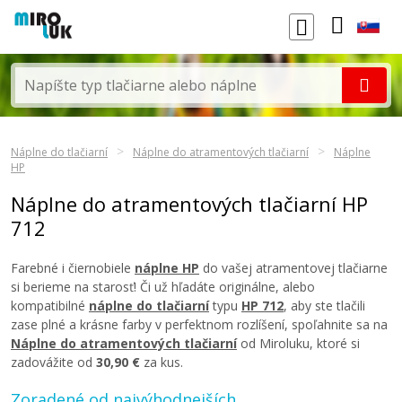
Náplne do tlačiarní
Náplne do atramentových tlačiarní
Náplne
HP
Náplne do atramentových tlačiarní HP
712
Farebné i čiernobiele
náplne HP
do vašej atramentovej tlačiarne
si berieme na starosť! Či už hľadáte originálne, alebo
kompatibilné
náplne do tlačiarní
typu
HP 712
, aby ste tlačili
zase plné a krásne farby v perfektnom rozlíšení, spoľahnite sa na
Náplne do atramentových tlačiarní
od Miroluku, ktoré si
zadovážite od
30,90 €
za kus.
Zoradené od najvýhodnejších