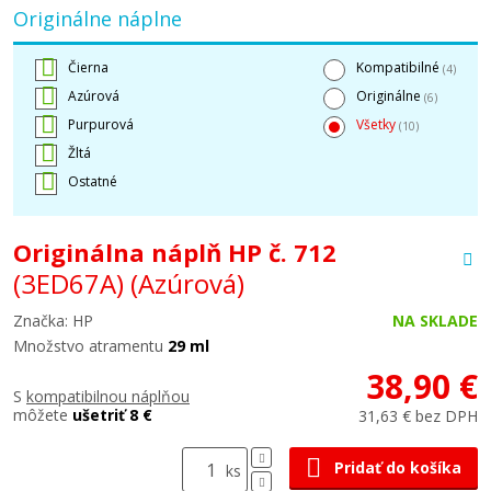
Originálne náplne
Čierna
Kompatibilné
(4)
Azúrová
Originálne
(6)
Purpurová
Všetky
(10)
Žltá
Ostatné
Originálna náplň HP č. 712
(3ED67A)
(Azúrová)
Značka: HP
NA SKLADE
Množstvo atramentu
29 ml
38,90 €
S
kompatibilnou náplňou
môžete
ušetriť 8 €
31,63 € bez DPH
Pridať do košíka
ks