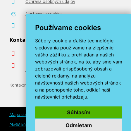
Ochrana osobných údajov
Nastavenie cookies
Poradenstvo zadarmo
Používame cookies
Kontaktujte nás
Súbory cookie a ďalšie technológie
sledovania používame na zlepšenie
info@miroluk.sk
vášho zážitku z prehliadania našich
webových stránok, na to, aby sme vám
+420 377 222 313
zobrazovali prispôsobený obsah a
Volajte v pracovné dni od 8. do 17. hod.
cielené reklamy, na analýzu
návštevnosti našich webových stránok
Kontaktné údaje
a na pochopenie toho, odkiaľ naši
návštevníci prichádzajú.
Súhlasím
Mapa stránok
Plašič kún a myší
Odmietam