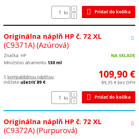
Pridať do košíka
ks
Originálna náplň HP č. 72 XL
(C9371A)
(Azúrová)
Značka: HP
NA SKLADE
Množstvo atramentu
130 ml
109,90 €
S
kompatibilnou náplňou
môžete
ušetriť 89 €
89,35 € bez DPH
Pridať do košíka
ks
Originálna náplň HP č. 72 XL
(C9372A)
(Purpurová)