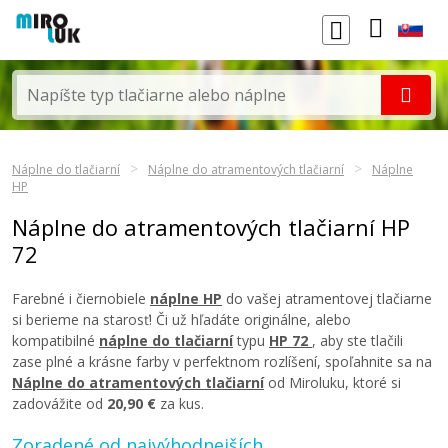
Náplne do tlačiarní
Náplne do atramentových tlačiarní
Náplne
HP
Náplne do atramentových tlačiarní HP
72
Farebné i čiernobiele
náplne HP
do vašej atramentovej tlačiarne
si berieme na starosť! Či už hľadáte originálne, alebo
kompatibilné
náplne do tlačiarní
typu
HP 72
, aby ste tlačili
zase plné a krásne farby v perfektnom rozlíšení, spoľahnite sa na
Náplne do atramentových tlačiarní
od Miroluku, ktoré si
zadovážite od
20,90 €
za kus.
Zoradené od najvýhodnejších