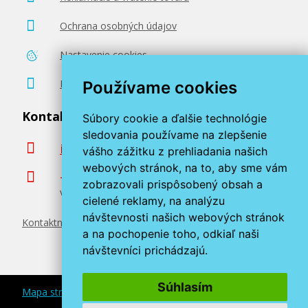
Ochrana osobných údajov
Nastavenie cookies
Poradenstvo zadarmo
Používame cookies
Kontaktujte nás
Súbory cookie a ďalšie technológie
sledovania používame na zlepšenie
info@miroluk.sk
vášho zážitku z prehliadania našich
webových stránok, na to, aby sme vám
+420 377 222 313
zobrazovali prispôsobený obsah a
Volajte v pracovné dni od 8. do 17. hod.
cielené reklamy, na analýzu
návštevnosti našich webových stránok
Kontaktné údaje
a na pochopenie toho, odkiaľ naši
návštevníci prichádzajú.
Súhlasím
Mapa stránok