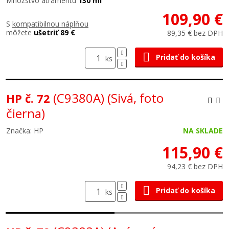
Množstvo atramentu
130 ml
109,90 €
S
kompatibilnou náplňou
môžete
ušetriť 89 €
89,35 € bez DPH
Pridať do košíka
ks
(C9380A)
(Sivá, foto
HP č. 72
čierna)
Značka: HP
NA SKLADE
115,90 €
94,23 € bez DPH
Pridať do košíka
ks