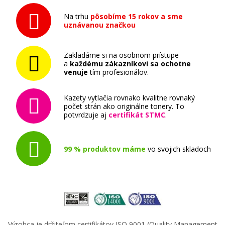
Na trhu
pôsobíme 15 rokov a sme
uznávanou značkou
Zakladáme si na osobnom prístupe
a
každému zákazníkovi sa ochotne
venuje
tím profesionálov.
Kazety vytlačia rovnako kvalitne rovnaký
počet strán ako originálne tonery. To
potvrdzuje aj
certifikát STMC
.
99 % produktov máme
vo svojich skladoch
Výrobca je držiteľom certifikátov ISO 9001 (Quality Management