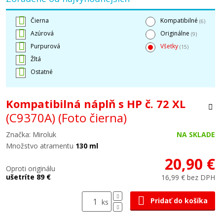
Čierna
Kompatibilné
(6)
Azúrová
Originálne
(9)
Purpurová
Všetky
(15)
Žltá
Ostatné
Kompatibilná náplň s HP č. 72 XL
(C9370A)
(Foto čierna)
Značka: Miroluk
NA SKLADE
Množstvo atramentu
130 ml
20,90 €
Oproti originálu
ušetríte 89 €
16,99 € bez DPH
Pridať do košíka
ks