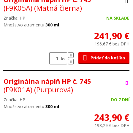
(F9K05A)
(Matná čierna)
Značka: HP
NA SKLADE
Množstvo atramentu
300 ml
241,90 €
196,67 € bez DPH
Pridať do košíka
ks
Originálna náplň HP č. 745
(F9K01A)
(Purpurová)
Značka: HP
DO 7 DNÍ
Množstvo atramentu
300 ml
243,90 €
198,29 € bez DPH