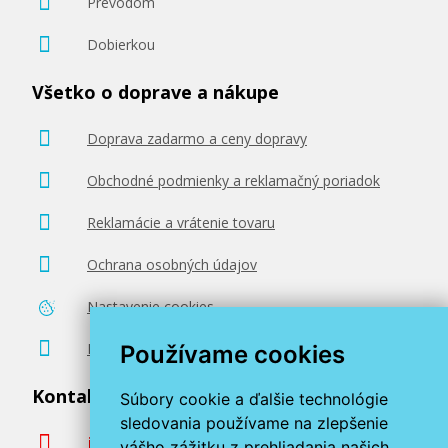
Prevodom
Dobierkou
Všetko o doprave a nákupe
Doprava zadarmo a ceny dopravy
Obchodné podmienky a reklamačný poriadok
Reklamácie a vrátenie tovaru
Ochrana osobných údajov
Nastavenie cookies
Poradenstvo zadarmo
Používame cookies
Kontaktujte nás
Súbory cookie a ďalšie technológie
sledovania používame na zlepšenie
info@miroluk.sk
vášho zážitku z prehliadania našich