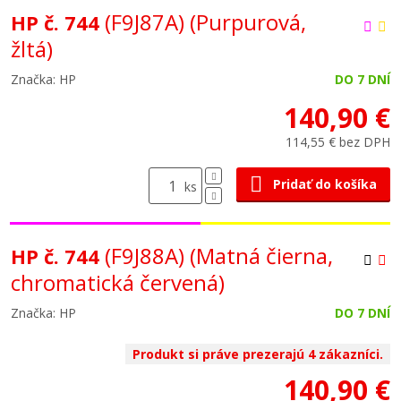
(F9J87A)
(Purpurová,
HP č. 744
žltá)
Značka: HP
DO 7 DNÍ
140,90 €
114,55 € bez DPH
Pridať do košíka
ks
(F9J88A)
(Matná čierna,
HP č. 744
chromatická červená)
Značka: HP
DO 7 DNÍ
Produkt si práve prezerajú 4 zákazníci.
140,90 €