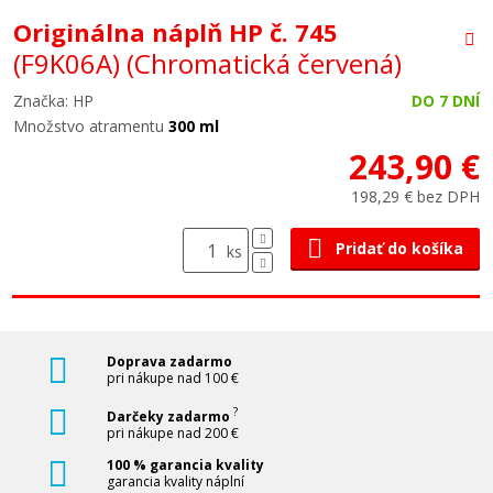
Originálna náplň HP č. 745
(F9K06A)
(Chromatická červená)
Značka: HP
DO 7 DNÍ
Množstvo atramentu
300 ml
243,90 €
198,29 € bez DPH
Pridať do košíka
ks
Doprava zadarmo
pri nákupe nad 100 €
?
Darčeky zadarmo
pri nákupe nad 200 €
100 % garancia kvality
garancia kvality náplní