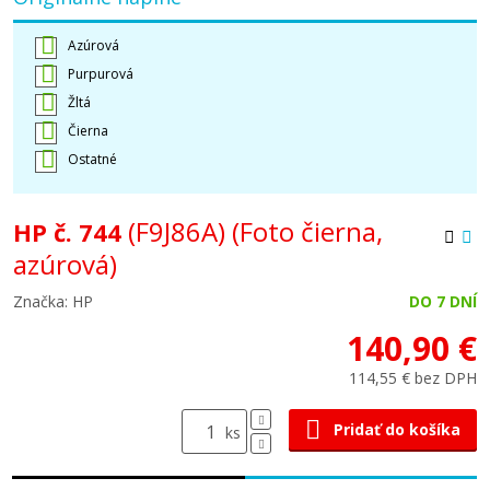
Azúrová
Purpurová
Žltá
Čierna
Ostatné
(F9J86A)
(Foto čierna,
HP č. 744
azúrová)
Značka: HP
DO 7 DNÍ
140,90 €
114,55 € bez DPH
Pridať do košíka
ks