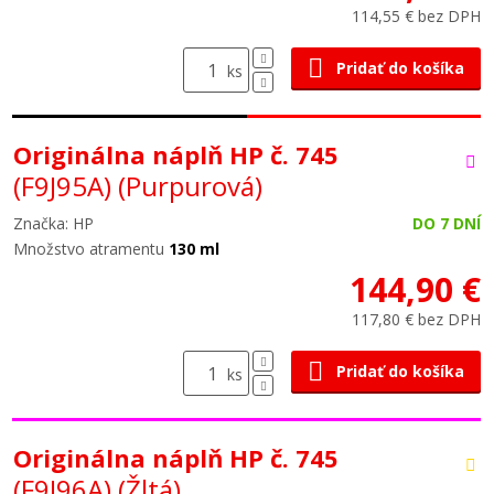
114,55 € bez DPH
Pridať do košíka
ks
Originálna náplň HP č. 745
(F9J95A)
(Purpurová)
Značka: HP
DO 7 DNÍ
Množstvo atramentu
130 ml
144,90 €
117,80 € bez DPH
Pridať do košíka
ks
Originálna náplň HP č. 745
(F9J96A)
(Žltá)