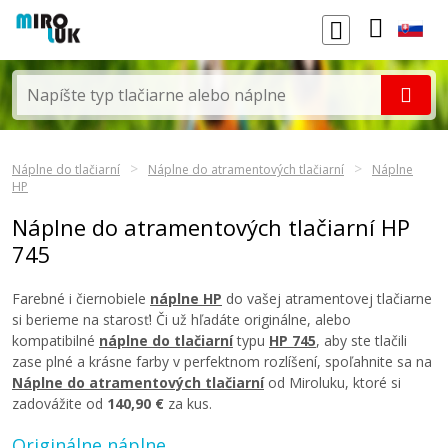
Náplne do tlačiarní
Náplne do atramentových tlačiarní
Náplne
HP
Náplne do atramentových tlačiarní HP
745
Farebné i čiernobiele
náplne HP
do vašej atramentovej tlačiarne
si berieme na starosť! Či už hľadáte originálne, alebo
kompatibilné
náplne do tlačiarní
typu
HP 745
, aby ste tlačili
zase plné a krásne farby v perfektnom rozlíšení, spoľahnite sa na
Náplne do atramentových tlačiarní
od Miroluku, ktoré si
zadovážite od
140,90 €
za kus.
Originálne náplne