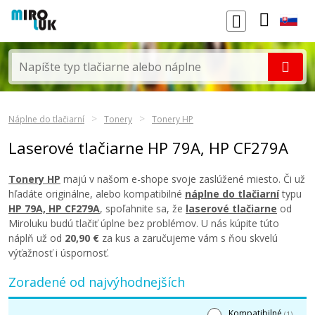
Náplne do tlačiarní
Tonery
Tonery HP
Laserové tlačiarne HP 79A, HP CF279A
Tonery HP
majú v našom e-shope svoje zaslúžené miesto. Či už
hľadáte originálne, alebo kompatibilné
náplne do tlačiarní
typu
HP 79A, HP CF279A
, spoľahnite sa, že
laserové tlačiarne
od
Miroluku budú tlačiť úplne bez problémov. U nás kúpite túto
náplň už od
20,90 €
za kus a zaručujeme vám s ňou skvelú
výťažnosť i úspornosť.
Zoradené od najvýhodnejších
Kompatibilné
(1)