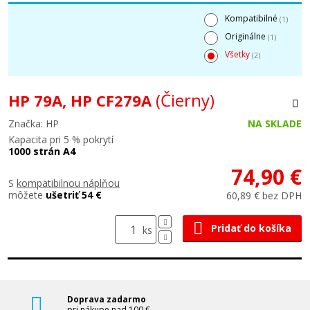
Kompatibilné
(1)
Originálne
(1)
Všetky
(2)
(Čierny)
HP 79A, HP CF279A
Značka: HP
NA SKLADE
Kapacita pri 5 % pokrytí
1000 strán A4
74,90 €
S
kompatibilnou náplňou
môžete
ušetriť 54 €
60,89 € bez DPH
Pridať do košíka
ks
Doprava zadarmo
pri nákupe nad 100 €