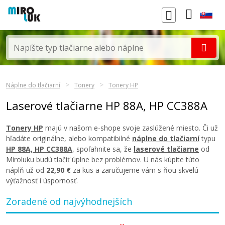
Náplne do tlačiarní
Tonery
Tonery HP
Laserové tlačiarne HP 88A, HP CC388A
Tonery HP
majú v našom e-shope svoje zaslúžené miesto. Či už
hľadáte originálne, alebo kompatibilné
náplne do tlačiarní
typu
HP 88A, HP CC388A
, spoľahnite sa, že
laserové tlačiarne
od
Miroluku budú tlačiť úplne bez problémov. U nás kúpite túto
náplň už od
22,90 €
za kus a zaručujeme vám s ňou skvelú
výťažnosť i úspornosť.
Zoradené od najvýhodnejších