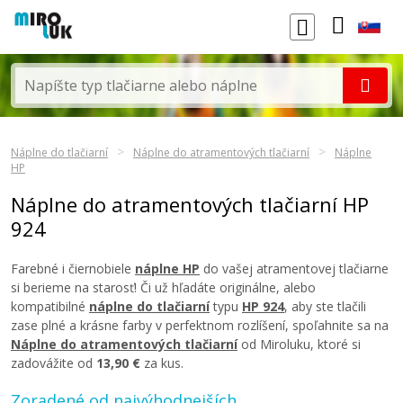
Náplne do tlačiarní
Náplne do atramentových tlačiarní
Náplne
HP
Náplne do atramentových tlačiarní HP
924
Farebné i čiernobiele
náplne HP
do vašej atramentovej tlačiarne
si berieme na starosť! Či už hľadáte originálne, alebo
kompatibilné
náplne do tlačiarní
typu
HP 924
, aby ste tlačili
zase plné a krásne farby v perfektnom rozlíšení, spoľahnite sa na
Náplne do atramentových tlačiarní
od Miroluku, ktoré si
zadovážite od
13,90 €
za kus.
Zoradené od najvýhodnejších