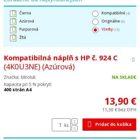
Čierna
Kompatibilné
(4)
Azúrová
Originálne
(9)
Purpurová
Všetky
(13)
Žltá
Kompatibilná náplň s HP č. 924 C
(4K0U3NE)
(Azúrová)
Značka: Miroluk
NA SKLADE
Kapacita pri 5 % pokrytí
400 strán A4
13,90 €
11,30 € bez DPH
Pridať do košíka
ks