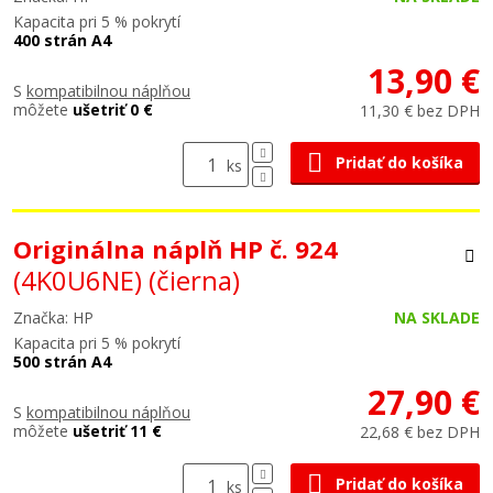
Kapacita pri 5 % pokrytí
400 strán A4
13,90 €
S
kompatibilnou náplňou
môžete
ušetriť 0 €
11,30 € bez DPH
Pridať do košíka
ks
Originálna náplň HP č. 924
(4K0U6NE)
(čierna)
Značka: HP
NA SKLADE
Kapacita pri 5 % pokrytí
500 strán A4
27,90 €
S
kompatibilnou náplňou
môžete
ušetriť 11 €
22,68 € bez DPH
Pridať do košíka
ks