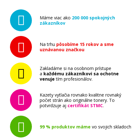
Máme viac ako
200 000 spokojných
zákazníkov
Na trhu
pôsobíme 15 rokov a sme
uznávanou značkou
Zakladáme si na osobnom prístupe
a
každému zákazníkovi sa ochotne
venuje
tím profesionálov.
Kazety vytlačia rovnako kvalitne rovnaký
počet strán ako originálne tonery. To
potvrdzuje aj
certifikát STMC
.
99 % produktov máme
vo svojich skladoch