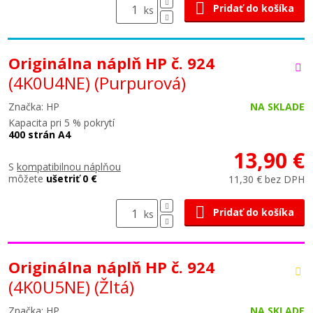
Pridať do košíka
ks
Originálna náplň HP č. 924
(4K0U4NE)
(Purpurová)
Značka: HP
NA SKLADE
Kapacita pri 5 % pokrytí
400 strán A4
13,90 €
S
kompatibilnou náplňou
môžete
ušetriť 0 €
11,30 € bez DPH
Pridať do košíka
ks
Originálna náplň HP č. 924
(4K0U5NE)
(Žltá)
Značka: HP
NA SKLADE