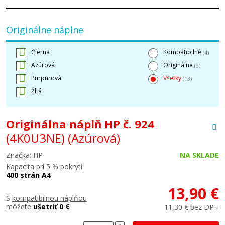
Originálne náplne
Čierna
Kompatibilné
(4)
Azúrová
Originálne
(9)
Purpurová
Všetky
(13)
Žltá
Originálna náplň HP č. 924
(4K0U3NE)
(Azúrová)
Značka: HP
NA SKLADE
Kapacita pri 5 % pokrytí
400 strán A4
13,90 €
S
kompatibilnou náplňou
môžete
ušetriť 0 €
11,30 € bez DPH