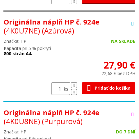
Originálna náplň HP č. 924e
(4K0U7NE)
(Azúrová)
Značka: HP
NA SKLADE
Kapacita pri 5 % pokrytí
800 strán A4
27,90 €
22,68 € bez DPH
Pridať do košíka
ks
Originálna náplň HP č. 924e
(4K0U8NE)
(Purpurová)
Značka: HP
DO 7 DNÍ
Kapacita pri 5 % pokrytí