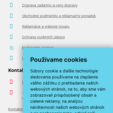
Doprava zadarmo a ceny dopravy
Obchodné podmienky a reklamačný poriadok
Reklamácie a vrátenie tovaru
Ochrana osobných údajov
Nastavenie cookies
Poradenstvo zadarmo
Používame cookies
Kontaktujte nás
Súbory cookie a ďalšie technológie
sledovania používame na zlepšenie
info@miroluk.sk
vášho zážitku z prehliadania našich
webových stránok, na to, aby sme vám
+420 377 222 313
zobrazovali prispôsobený obsah a
Volajte v pracovné dni od 8. do 17. hod.
cielené reklamy, na analýzu
návštevnosti našich webových stránok
Kontaktné údaje