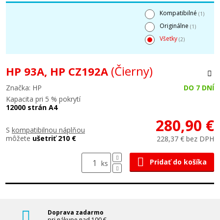
Kompatibilné
(1)
Originálne
(1)
Všetky
(2)
(Čierny)
HP 93A, HP CZ192A
Značka: HP
DO 7 DNÍ
Kapacita pri 5 % pokrytí
12000 strán A4
280,90 €
S
kompatibilnou náplňou
môžete
ušetriť 210 €
228,37 € bez DPH
Pridať do košíka
ks
Doprava zadarmo
pri nákupe nad 100 €