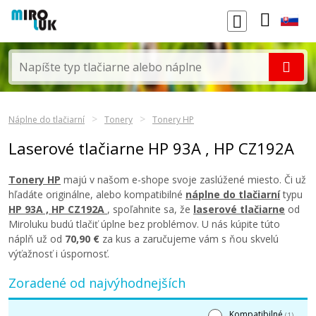
Náplne do tlačiarní
Tonery
Tonery HP
Laserové tlačiarne HP 93A , HP CZ192A
Tonery HP
majú v našom e-shope svoje zaslúžené miesto. Či už
hľadáte originálne, alebo kompatibilné
náplne do tlačiarní
typu
HP 93A , HP CZ192A
, spoľahnite sa, že
laserové tlačiarne
od
Miroluku budú tlačiť úplne bez problémov. U nás kúpite túto
náplň už od
70,90 €
za kus a zaručujeme vám s ňou skvelú
výťažnosť i úspornosť.
Zoradené od najvýhodnejších
Kompatibilné
(1)