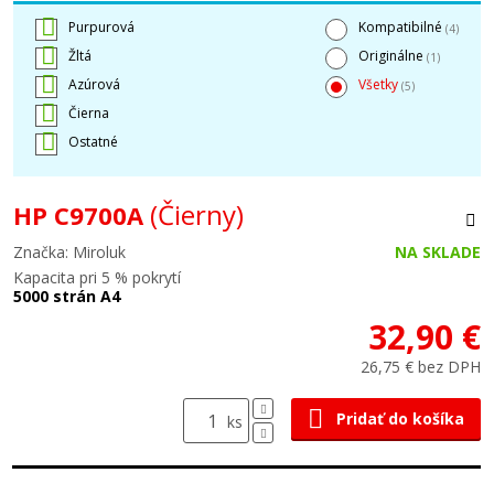
Purpurová
Kompatibilné
(4)
Žltá
Originálne
(1)
Azúrová
Všetky
(5)
Čierna
Ostatné
(Čierny)
HP C9700A
Značka: Miroluk
NA SKLADE
Kapacita pri 5 % pokrytí
5000 strán A4
32,90 €
26,75 € bez DPH
Pridať do košíka
ks