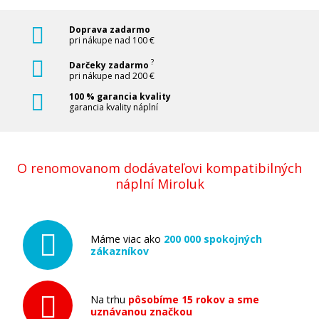
Doprava zadarmo
pri nákupe nad 100 €
?
Darčeky zadarmo
pri nákupe nad 200 €
100 % garancia kvality
garancia kvality náplní
O renomovanom dodávateľovi kompatibilných
náplní Miroluk
Máme viac ako
200 000 spokojných
zákazníkov
Na trhu
pôsobíme 15 rokov a sme
uznávanou značkou