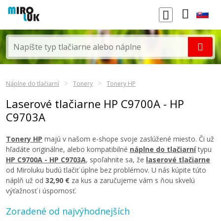
Náplne do tlačiarní
Tonery
Tonery HP
Laserové tlačiarne HP C9700A - HP
C9703A
Tonery HP
majú v našom e-shope svoje zaslúžené miesto. Či už
hľadáte originálne, alebo kompatibilné
náplne do tlačiarní
typu
HP C9700A - HP C9703A
, spoľahnite sa, že
laserové tlačiarne
od Miroluku budú tlačiť úplne bez problémov. U nás kúpite túto
náplň už od
32,90 €
za kus a zaručujeme vám s ňou skvelú
výťažnosť i úspornosť.
Zoradené od najvýhodnejších