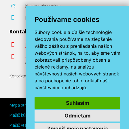
Nastavenie cookies
Poradenstvo zadarmo
Používame cookies
Kontaktujte nás
Súbory cookie a ďalšie technológie
sledovania používame na zlepšenie
info@miroluk.sk
vášho zážitku z prehliadania našich
webových stránok, na to, aby sme vám
+420 377 222 313
zobrazovali prispôsobený obsah a
Volajte v pracovné dni od 8. do 17. hod.
cielené reklamy, na analýzu
návštevnosti našich webových stránok
Kontaktné údaje
a na pochopenie toho, odkiaľ naši
návštevníci prichádzajú.
Súhlasím
Mapa stránok
Plašič kún a myší
Odmietam
Plašič vtákov
Zmeniť moje nastavenia