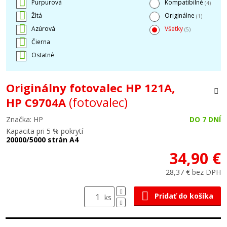
Purpurová
Kompatibilné
(4)
Žltá
Originálne
(1)
Azúrová
Všetky
(5)
Čierna
Ostatné
Originálny fotovalec HP 121A,
(fotovalec)
HP C9704A
Značka: HP
DO 7 DNÍ
Kapacita pri 5 % pokrytí
20000/5000 strán A4
34,90 €
28,37 € bez DPH
Pridať do košíka
ks