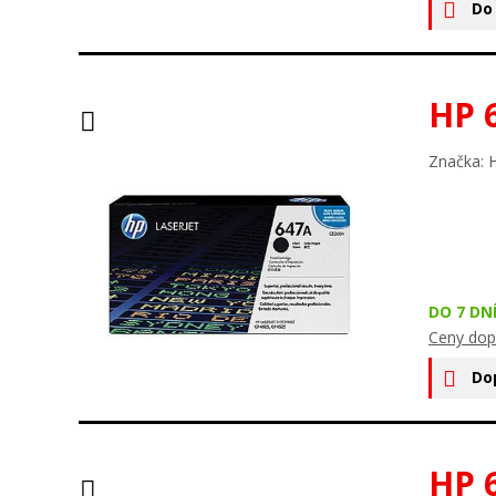
Do
HP 
Značka: 
DO 7 DN
Ceny dop
Do
HP 