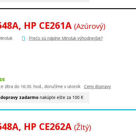
648A, HP CE261A
(Azúrový)
Miroluk
Prečo sú náplne Miroluk výhodnejšie?
DE
e zítra do 16:30. hod., doručíme v utorok
Ceny dopravy
 dopravy zadarmo
nakúpte ešte za 100 €
648A, HP CE262A
(Žltý)