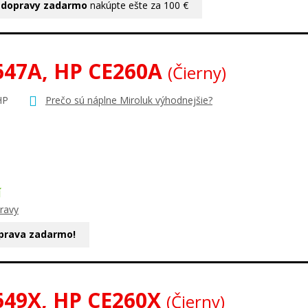
 dopravy zadarmo
nakúpte ešte za 100 €
647A, HP CE260A
(Čierny)
HP
Prečo sú náplne Miroluk výhodnejšie?
Í
ravy
prava zadarmo!
649X, HP CE260X
(Čierny)