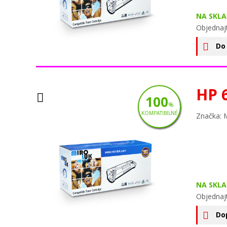
NA SKLA
Objednajt
Do
HP 
100
%
KOMPATIBILNÉ
Značka: 
NA SKLA
Objednajt
Do