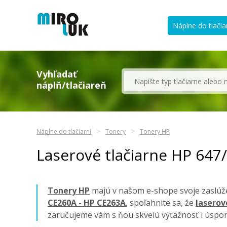
Náplne do tlačia
Vyhľadať
náplň/tlačiareň
Náplne do tlačiarní
Tonery
Tonery HP
Laserové tlačiarne HP 647
Tonery HP
majú v našom e-shope svoje zaslúže
CE260A - HP CE263A
, spoľahnite sa, že
laserov
zaručujeme vám s ňou skvelú výťažnosť i úspor