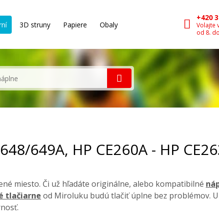
+420 3
rní
3D struny
Papiere
Obaly
Volajte 
od 8. d
/648/649A, HP CE260A - HP CE2
né miesto. Či už hľadáte originálne, alebo kompatibilné
náp
é tlačiarne
od Miroluku budú tlačiť úplne bez problémov. U
nosť.