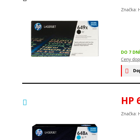
Značka: 
DO 7 DN
Ceny dop
Do
HP 
Značka: 