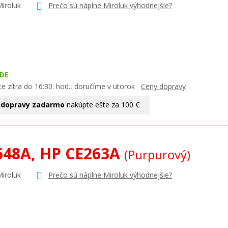
Miroluk
Prečo sú náplne Miroluk výhodnejšie?
DE
e zítra do 16:30. hod., doručíme v utorok
Ceny dopravy
 dopravy zadarmo
nakúpte ešte za 100 €
648A, HP CE263A
(Purpurový)
Miroluk
Prečo sú náplne Miroluk výhodnejšie?