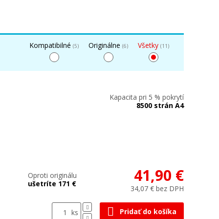
Kompatibilné
Originálne
Všetky
(5)
(6)
(11)
Kapacita pri 5 % pokrytí
8500 strán A4
41,90 €
Oproti originálu
ušetríte 171 €
34,07 € bez DPH
Pridať do košíka
ks