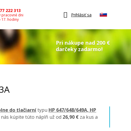
77 222 313
Prihlásiť sa
v pracovné dni
o 17. hodiny
Pri nákupe nad 200 €
darčeky zadarmo!
63A
lne do tlačiarní
typu
HP 647/648/649A, HP
 nás kúpite túto náplň už od
26,90 €
za kus a