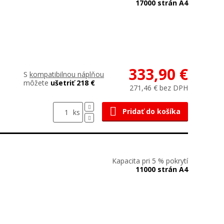
17000 strán A4
333,90 €
S
kompatibilnou náplňou
môžete
ušetriť 218 €
271,46 € bez DPH
Pridať do košíka
ks
Kapacita pri 5 % pokrytí
11000 strán A4