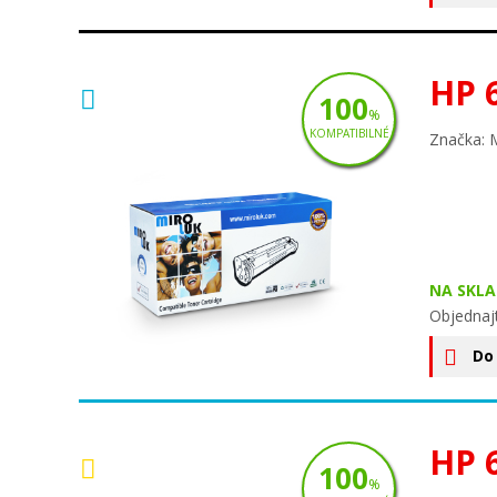
HP 
100
%
KOMPATIBILNÉ
Značka: 
NA SKLA
Objednajt
Do
HP 
100
%