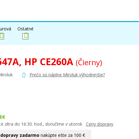
urová
Ostatné
647A, HP CE260A
(Čierny)
Miroluk
Prečo sú náplne Miroluk výhodnejšie?
DE
e zítra do 16:30. hod., doručíme v utorok
Ceny dopravy
 dopravy zadarmo
nakúpte ešte za 100 €