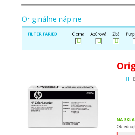
Originálne náplne
FILTER FARIEB
Čierna
Azúrová
Žltá
Purp
Ori
P
NA SKLA
Objednajt