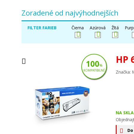
Zoradené od najvýhodnejších
FILTER FARIEB
Čierna
Azúrová
Žltá
Purp
HP 
100
%
KOMPATIBILNÉ
Značka: 
NA SKLA
Objednajt
Do