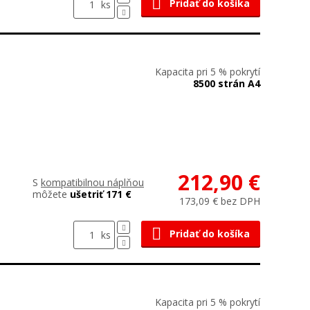
Pridať do košíka
ks
Kapacita pri 5 % pokrytí
8500 strán A4
212,90 €
S
kompatibilnou náplňou
môžete
ušetriť 171 €
173,09 € bez DPH
Pridať do košíka
ks
Kapacita pri 5 % pokrytí