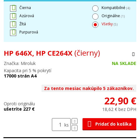
Čierna
Kompatibilné
(4)
Azúrová
Originálne
(1)
Žltá
Všetky
(5)
Purpurová
(čierny)
HP 646X, HP CE264X
Značka: Miroluk
NA SKLADE
Kapacita pri 5 % pokrytí
17000 strán A4
Za tento mesiac nakúpilo 5 zákazníkov.
22,90 €
Oproti originálu
ušetríte 227 €
18,62 € bez DPH
Pridať do košíka
ks