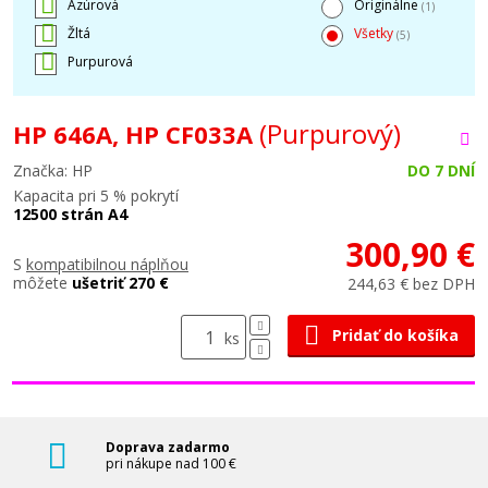
Azúrová
Originálne
(1)
Žltá
Všetky
(5)
Purpurová
(Purpurový)
HP 646A, HP CF033A
Značka: HP
DO 7 DNÍ
Kapacita pri 5 % pokrytí
12500 strán A4
300,90 €
S
kompatibilnou náplňou
môžete
ušetriť 270 €
244,63 € bez DPH
Pridať do košíka
ks
Doprava zadarmo
pri nákupe nad 100 €