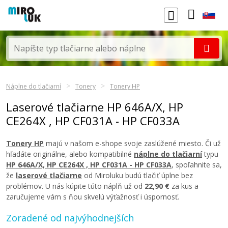
Náplne do tlačiarní
Tonery
Tonery HP
Laserové tlačiarne HP 646A/X, HP
CE264X , HP CF031A - HP CF033A
Tonery HP
majú v našom e-shope svoje zaslúžené miesto. Či už
hľadáte originálne, alebo kompatibilné
náplne do tlačiarní
typu
HP 646A/X, HP CE264X , HP CF031A - HP CF033A
, spoľahnite sa,
že
laserové tlačiarne
od Miroluku budú tlačiť úplne bez
problémov. U nás kúpite túto náplň už od
22,90 €
za kus a
zaručujeme vám s ňou skvelú výťažnosť i úspornosť.
Zoradené od najvýhodnejších