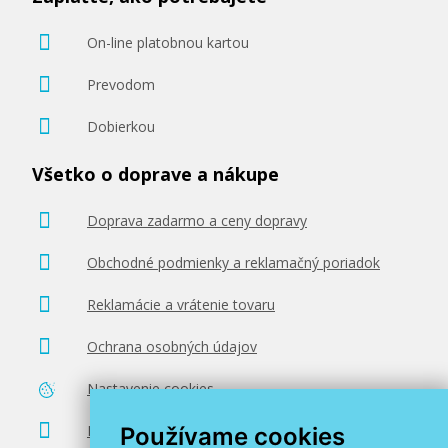
On-line platobnou kartou
Prevodom
Dobierkou
Všetko o doprave a nákupe
Doprava zadarmo a ceny dopravy
Obchodné podmienky a reklamačný poriadok
Reklamácie a vrátenie tovaru
Ochrana osobných údajov
Nastavenie cookies
Poradenstvo zadarmo
Používame cookies