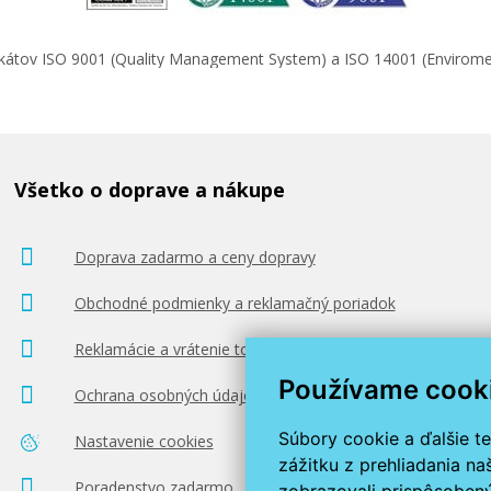
ifikátov ISO 9001 (Quality Management System) a ISO 14001 (Enviro
Všetko o doprave a nákupe
Doprava zadarmo a ceny dopravy
Obchodné podmienky a reklamačný poriadok
Reklamácie a vrátenie tovaru
Používame cook
Ochrana osobných údajov
Súbory cookie a ďalšie t
Nastavenie cookies
zážitku z prehliadania n
Poradenstvo zadarmo
zobrazovali prispôsobený