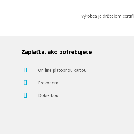
Výrobca je držiteľom cert
Zaplaťte, ako potrebujete
On-line platobnou kartou
Prevodom
Dobierkou