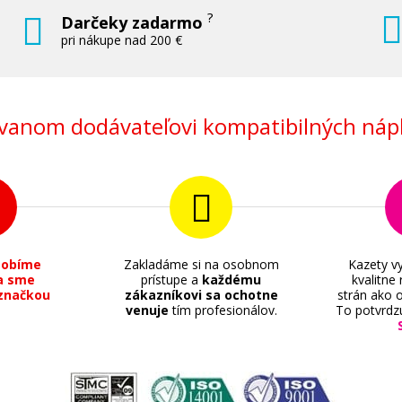
?
Darčeky zadarmo
pri nákupe nad 200 €
anom dodávateľovi kompatibilných nápl
sobíme
Zakladáme si na osobnom
Kazety vy
a sme
prístupe a
každému
kvalitne
značkou
zákazníkovi sa ochotne
strán ako o
venuje
tím profesionálov.
To potvrdz