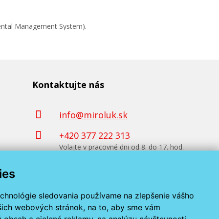
mental Management System).
Kontaktujte nás
info@miroluk.sk
+420 377 222 313
Volajte v pracovné dni od 8. do 17. hod.
ies
Kontaktné údaje
echnológie sledovania používame na zlepšenie vášho
ašich webových stránok, na to, aby sme vám
 obsah a cielené reklamy, na analýzu návštevnosti