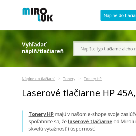
Náplne do tlačia
Vyhľadať
náplň/tlačiareň
Náplne do tlačiarní
Tonery
Tonery HP
Laserové tlačiarne HP 45A
Tonery HP
majú v našom e-shope svoje zaslúže
spoľahnite sa, že
laserové tlačiarne
od Mirolu
skvelú výťažnosť i úspornosť.