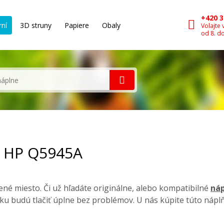
+420 3
rní
3D struny
Papiere
Obaly
Volajte 
od 8. d
, HP Q5945A
né miesto. Či už hľadáte originálne, alebo kompatibilné
náp
ku budú tlačiť úplne bez problémov. U nás kúpite túto nápl