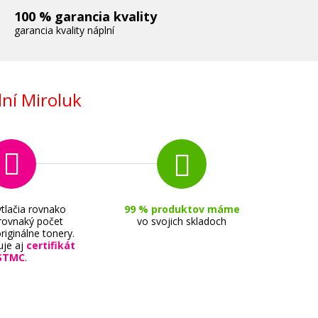
100 % garancia kvality
garancia kvality náplní
ní Miroluk
tlačia rovnako
99 % produktov máme
 rovnaký počet
vo svojich skladoch
riginálne tonery.
uje aj
certifikát
STMC
.