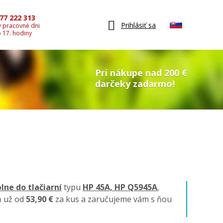
77 222 313
Prihlásiť sa
v pracovné dni
o 17. hodiny
Pri nákupe nad 200 €
darčeky zadarmo!
lne do tlačiarní
typu
HP 45A, HP Q5945A
,
ň už od
53,90 €
za kus a zaručujeme vám s ňou