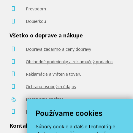
Prevodom
Dobierkou
Všetko o doprave a nákupe
Doprava zadarmo a ceny dopravy
Obchodné podmienky a reklamačný poriadok
Reklamácie a vrátenie tovaru
Ochrana osobných údajov
Nastavenie cookies
Poradenstvo zadarmo
Používame cookies
Kontaktujte nás
Súbory cookie a ďalšie technológie