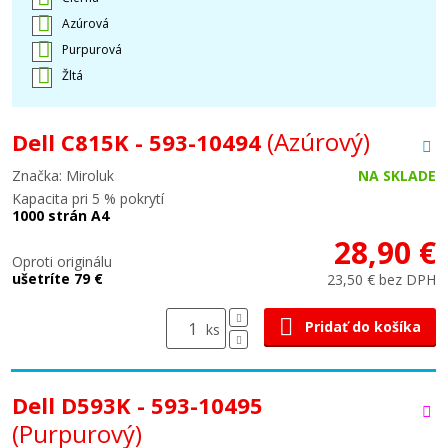
Azúrová
Purpurová
Žltá
(Azúrový)
Dell C815K - 593-10494
Značka: Miroluk
NA SKLADE
Kapacita pri 5 % pokrytí
1000 strán A4
28,90 €
Oproti originálu
ušetríte 79 €
23,50 € bez DPH
Pridať do košíka
ks
Dell D593K - 593-10495
(Purpurový)