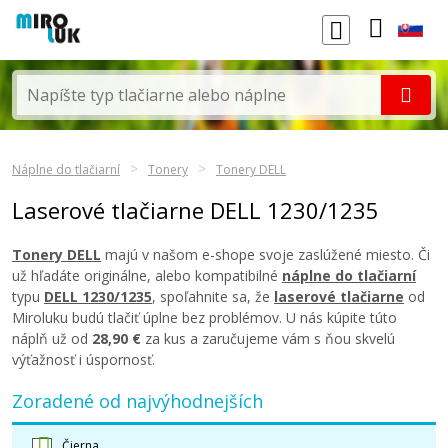
Náplne do tlačiarní
Tonery
Tonery DELL
Laserové tlačiarne DELL 1230/1235
Tonery DELL
majú v našom e-shope svoje zaslúžené miesto. Či
už hľadáte originálne, alebo kompatibilné
náplne do tlačiarní
typu
DELL 1230/1235
, spoľahnite sa, že
laserové tlačiarne
od
Miroluku budú tlačiť úplne bez problémov. U nás kúpite túto
náplň už od
28,90 €
za kus a zaručujeme vám s ňou skvelú
výťažnosť i úspornosť.
Zoradené od najvýhodnejších
Čierna