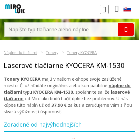
Náplne do tlačiarní
Tonery
Tonery KYOCERA
Laserové tlačiarne KYOCERA KM-1530
Tonery KYOCERA
majú v našom e-shope svoje zaslúžené
miesto. Či už hľadáte originálne, alebo kompatibilné
náplne do
tlačiarní
typu
KYOCERA KM-1530
, spoľahnite sa, že
laserové
tlačiarne
od Miroluku budú tlačiť úplne bez problémov. U nás
kúpite túto náplň už od
37,90 €
za kus a zaručujeme vám s ňou
skvelú výťažnosť i úspornosť.
Zoradené od najvýhodnejších