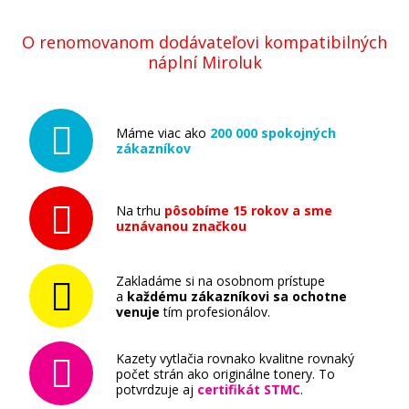
O renomovanom dodávateľovi kompatibilných
náplní Miroluk
Máme viac ako
200 000 spokojných
zákazníkov
Na trhu
pôsobíme 15 rokov a sme
uznávanou značkou
Zakladáme si na osobnom prístupe
a
každému zákazníkovi sa ochotne
venuje
tím profesionálov.
Kazety vytlačia rovnako kvalitne rovnaký
počet strán ako originálne tonery. To
potvrdzuje aj
certifikát STMC
.