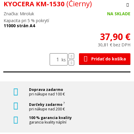
(Čierny)
KYOCERA KM-1530
Značka: Miroluk
NA SKLADE
Kapacita pri 5 % pokrytí
11000 strán A4
37,90 €
30,81 € bez DPH
Pridať do košíka
ks
Doprava zadarmo
pri nákupe nad 100 €
?
Darčeky zadarmo
pri nákupe nad 200 €
100 % garancia kvality
garancia kvality náplní