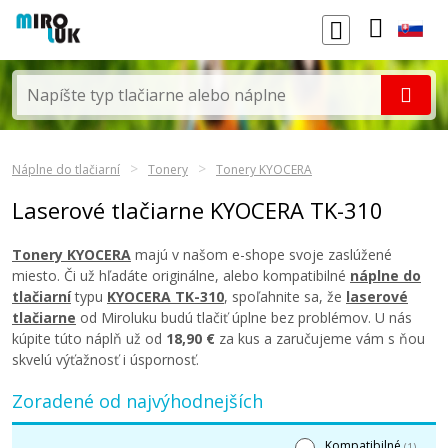
Náplne do tlačiarní
Tonery
Tonery KYOCERA
Laserové tlačiarne KYOCERA TK-310
Tonery KYOCERA
majú v našom e-shope svoje zaslúžené
miesto. Či už hľadáte originálne, alebo kompatibilné
náplne do
tlačiarní
typu
KYOCERA TK-310
, spoľahnite sa, že
laserové
tlačiarne
od Miroluku budú tlačiť úplne bez problémov. U nás
kúpite túto náplň už od
18,90 €
za kus a zaručujeme vám s ňou
skvelú výťažnosť i úspornosť.
Zoradené od najvýhodnejších
Kompatibilné
(1)