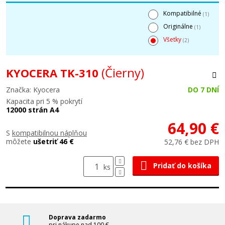
Kompatibilné
(1)
Originálne
(1)
Všetky
(2)
(Čierny)
KYOCERA TK-310
Značka: Kyocera
DO 7 DNÍ
Kapacita pri 5 % pokrytí
12000 strán A4
64,90 €
S
kompatibilnou náplňou
môžete
ušetriť 46 €
52,76 € bez DPH
Pridať do košíka
ks
Doprava zadarmo
pri nákupe nad 100 €