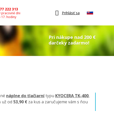
77 222 313
Prihlásiť sa
v pracovné dni
o 17. hodiny
Pri nákupe nad 200 €
darčeky zadarmo!
ilné
náplne do tlačiarní
typu
KYOCERA TK-400
,
ň už od
53,90 €
za kus a zaručujeme vám s ňou