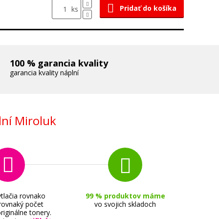
Pridať do košíka
ks
100 % garancia kvality
garancia kvality náplní
ní Miroluk
tlačia rovnako
99 % produktov máme
 rovnaký počet
vo svojich skladoch
riginálne tonery.