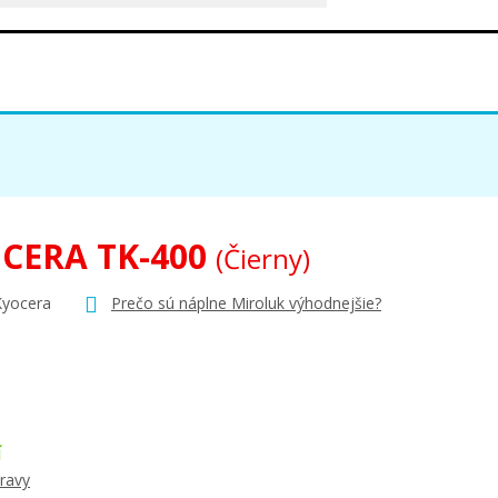
CERA TK-400
(Čierny)
Kyocera
Prečo sú náplne Miroluk výhodnejšie?
Í
ravy