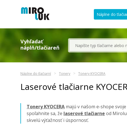
Náplne do tlačia
Vyhľadať
náplň/tlačiareň
Náplne do tlačiarní
Tonery
Tonery KYOCERA
Laserové tlačiarne KYOCE
Tonery KYOCERA
majú v našom e-shope svoje z
spoľahnite sa, že
laserové tlačiarne
od Mirolu
skvelú výťažnosť i úspornosť.