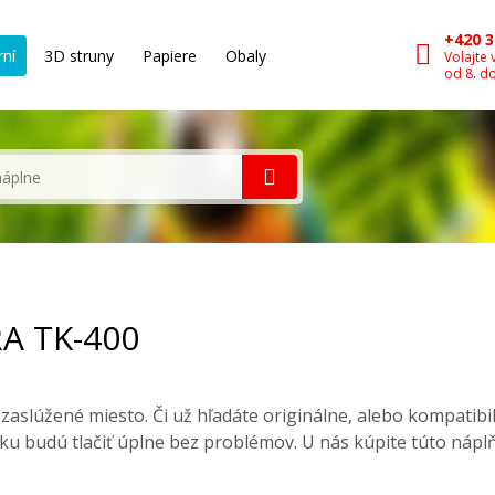
+420 3
rní
3D struny
Papiere
Obaly
Volajte 
od 8. d
RA TK-400
aslúžené miesto. Či už hľadáte originálne, alebo kompatib
ku budú tlačiť úplne bez problémov. U nás kúpite túto nápl