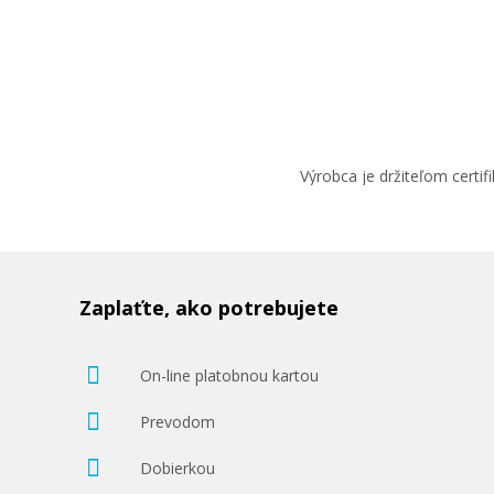
Výrobca je držiteľom cert
Zaplaťte, ako potrebujete
On-line platobnou kartou
Prevodom
Dobierkou