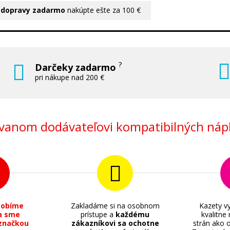
 dopravy zadarmo
nakúpte ešte za 100 €
?
Darčeky zadarmo
pri nákupe nad 200 €
anom dodávateľovi kompatibilných nápl
sobíme
Zakladáme si na osobnom
Kazety vy
a sme
prístupe a
každému
kvalitne
značkou
zákazníkovi sa ochotne
strán ako o