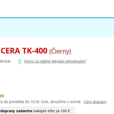
CERA TK-400
(Čierny)
Miroluk
Prečo sú náplne Miroluk výhodnejšie?
DE
te do pondelka do 16:30. hod., doručíme v utorok
Ceny dopravy
 dopravy zadarmo
nakúpte ešte za 100 €