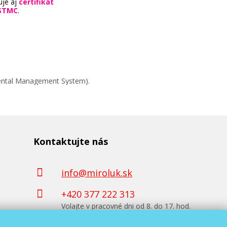
uje aj
certifikát
STMC
.
mental Management System).
Kontaktujte nás
info@miroluk.sk
+420 377 222 313
Volajte v pracovné dni od 8. do 17. hod.