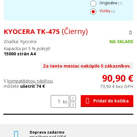
Originálne
(1)
Všetky
(2)
(Čierny)
KYOCERA TK-475
Značka: Kyocera
NA SKLADE
Kapacita pri 5 % pokrytí
15000 strán A4
Za tento mesiac nakúpilo 5 zákazníkov.
90,90 €
S
kompatibilnou náplňou
môžete
ušetriť 74 €
73,90 € bez DPH
Pridať do košíka
ks
Doprava zadarmo
pri nákupe nad 100 €