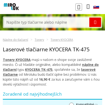
Náplne do tlačiarní
Tonery
Tonery KYOCERA
Laserové tlačiarne KYOCERA TK-475
Tonery KYOCERA
majú v našom e-shope svoje zaslúžené
miesto. Či už hľadáte originálne, alebo kompatibilné
náplne do
tlačiarní
typu
KYOCERA TK-475
, spoľahnite sa, že
laserové
tlačiarne
od Miroluku budú tlačiť úplne bez problémov. U nás
kúpite túto náplň už od
16,90 €
za kus a zaručujeme vám s ňou
skvelú výťažnosť i úspornosť.
Zoradené od najvýhodnejších
Kompatibilné
(1)