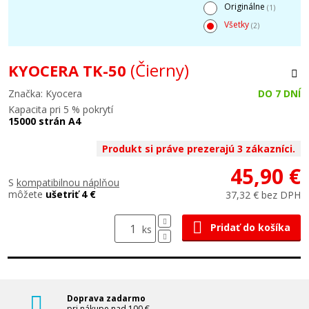
Originálne
(1)
Všetky
(2)
(Čierny)
KYOCERA TK-50
Značka: Kyocera
DO 7 DNÍ
Kapacita pri 5 % pokrytí
15000 strán A4
Produkt si práve prezerajú 3 zákazníci.
45,90 €
S
kompatibilnou náplňou
môžete
ušetriť 4 €
37,32 € bez DPH
Pridať do košíka
ks
Doprava zadarmo
pri nákupe nad 100 €