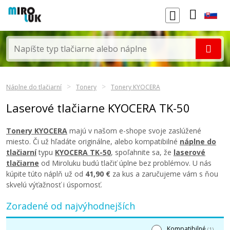
Náplne do tlačiarní
Tonery
Tonery KYOCERA
Laserové tlačiarne KYOCERA TK-50
Tonery KYOCERA
majú v našom e-shope svoje zaslúžené
miesto. Či už hľadáte originálne, alebo kompatibilné
náplne do
tlačiarní
typu
KYOCERA TK-50
, spoľahnite sa, že
laserové
tlačiarne
od Miroluku budú tlačiť úplne bez problémov. U nás
kúpite túto náplň už od
41,90 €
za kus a zaručujeme vám s ňou
skvelú výťažnosť i úspornosť.
Zoradené od najvýhodnejších
Kompatibilné
(1)