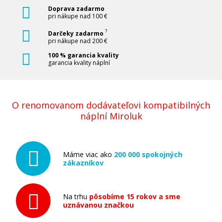
Doprava zadarmo
pri nákupe nad 100 €
?
Darčeky zadarmo
pri nákupe nad 200 €
100 % garancia kvality
garancia kvality náplní
O renomovanom dodávateľovi kompatibilných
náplní Miroluk
Máme viac ako
200 000 spokojných
zákazníkov
Na trhu
pôsobíme 15 rokov a sme
uznávanou značkou