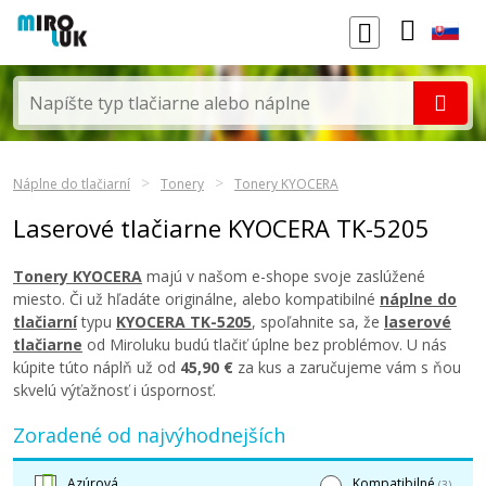
Náplne do tlačiarní
Tonery
Tonery KYOCERA
Laserové tlačiarne KYOCERA TK-5205
Tonery KYOCERA
majú v našom e-shope svoje zaslúžené
miesto. Či už hľadáte originálne, alebo kompatibilné
náplne do
tlačiarní
typu
KYOCERA TK-5205
, spoľahnite sa, že
laserové
tlačiarne
od Miroluku budú tlačiť úplne bez problémov. U nás
kúpite túto náplň už od
45,90 €
za kus a zaručujeme vám s ňou
skvelú výťažnosť i úspornosť.
Zoradené od najvýhodnejších
Azúrová
Kompatibilné
(3)