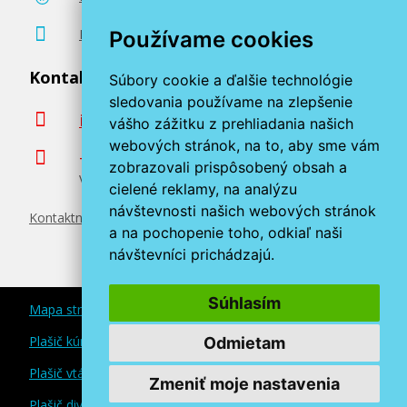
Poradenstvo zadarmo
Používame cookies
Kontaktujte nás
Súbory cookie a ďalšie technológie
sledovania používame na zlepšenie
info@miroluk.sk
vášho zážitku z prehliadania našich
webových stránok, na to, aby sme vám
+420 377 222 313
zobrazovali prispôsobený obsah a
Volajte v pracovné dni od 8. do 17. hod.
cielené reklamy, na analýzu
návštevnosti našich webových stránok
Kontaktné údaje
a na pochopenie toho, odkiaľ naši
návštevníci prichádzajú.
Súhlasím
Mapa stránok
Plašič kún a myší
Odmietam
Plašič vtákov
Zmeniť moje nastavenia
Plašič divokej zveri