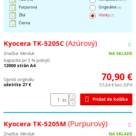
Purpurová
Originálne
(4)
Žltá
Všetky
(7)
Čierna
(Azúrový)
Kyocera TK-5205C
Značka: Miroluk
NA SKLADE
Kapacita pri 5 % pokrytí
12000 strán A4
70,90 €
Oproti originálu
ušetríte 27 €
57,64 € bez DPH
Pridať do košíka
ks
(Purpurový)
Kyocera TK-5205M
Značka: Miroluk
NA SKLADE