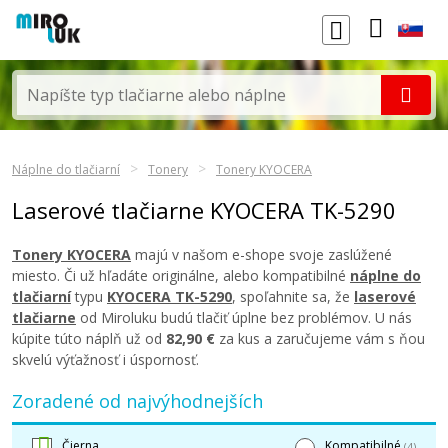
Náplne do tlačiarní
Tonery
Tonery KYOCERA
Laserové tlačiarne KYOCERA TK-5290
Tonery KYOCERA
majú v našom e-shope svoje zaslúžené
miesto. Či už hľadáte originálne, alebo kompatibilné
náplne do
tlačiarní
typu
KYOCERA TK-5290
, spoľahnite sa, že
laserové
tlačiarne
od Miroluku budú tlačiť úplne bez problémov. U nás
kúpite túto náplň už od
82,90 €
za kus a zaručujeme vám s ňou
skvelú výťažnosť i úspornosť.
Zoradené od najvýhodnejších
Čierna
Kompatibilné
(4)