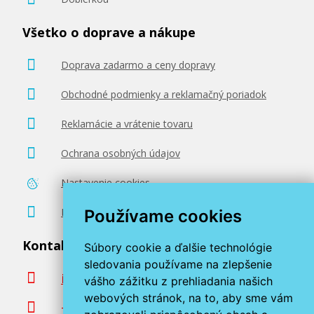
Všetko o doprave a nákupe
Doprava zadarmo a ceny dopravy
Obchodné podmienky a reklamačný poriadok
Reklamácie a vrátenie tovaru
Ochrana osobných údajov
Nastavenie cookies
Poradenstvo zadarmo
Používame cookies
Kontaktujte nás
Súbory cookie a ďalšie technológie
sledovania používame na zlepšenie
info@miroluk.sk
vášho zážitku z prehliadania našich
webových stránok, na to, aby sme vám
+420 377 222 313