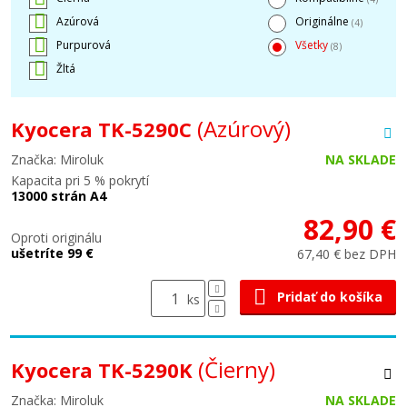
Azúrová
Originálne
(4)
Purpurová
Všetky
(8)
Žltá
(Azúrový)
Kyocera TK-5290C
Značka: Miroluk
NA SKLADE
Kapacita pri 5 % pokrytí
13000 strán A4
82,90 €
Oproti originálu
ušetríte 99 €
67,40 € bez DPH
Pridať do košíka
ks
(Čierny)
Kyocera TK-5290K
Značka: Miroluk
NA SKLADE