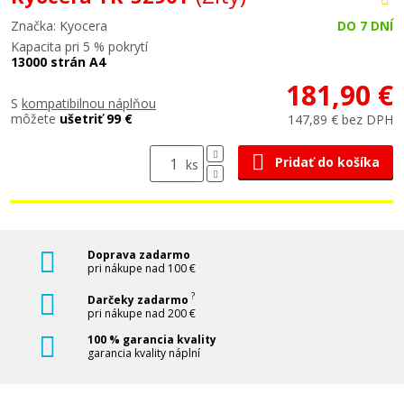
Značka: Kyocera
DO 7 DNÍ
Kapacita pri 5 % pokrytí
13000 strán A4
181,90 €
S
kompatibilnou náplňou
môžete
ušetriť 99 €
147,89 € bez DPH
Pridať do košíka
ks
Doprava zadarmo
pri nákupe nad 100 €
?
Darčeky zadarmo
pri nákupe nad 200 €
100 % garancia kvality
garancia kvality náplní