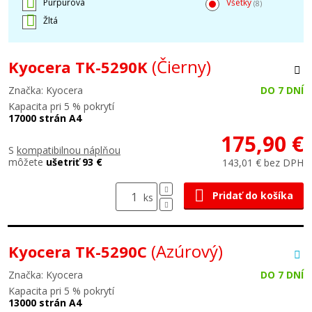
Purpurová
Všetky
(8)
Žltá
(Čierny)
Kyocera TK-5290K
Značka: Kyocera
DO 7 DNÍ
Kapacita pri 5 % pokrytí
17000 strán A4
175,90 €
S
kompatibilnou náplňou
môžete
ušetriť 93 €
143,01 € bez DPH
Pridať do košíka
ks
(Azúrový)
Kyocera TK-5290C
Značka: Kyocera
DO 7 DNÍ
Kapacita pri 5 % pokrytí
13000 strán A4