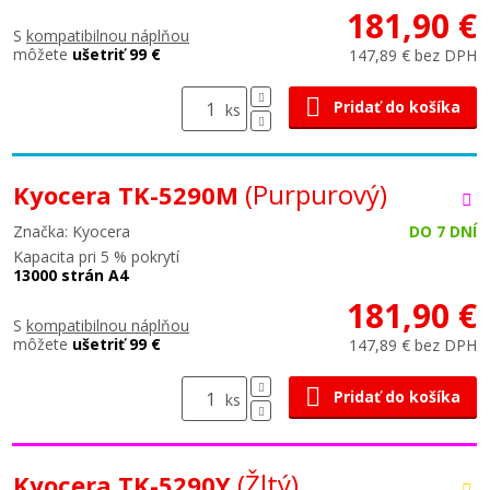
181,90 €
S
kompatibilnou náplňou
môžete
ušetriť 99 €
147,89 € bez DPH
Pridať do košíka
ks
(Purpurový)
Kyocera TK-5290M
Značka: Kyocera
DO 7 DNÍ
Kapacita pri 5 % pokrytí
13000 strán A4
181,90 €
S
kompatibilnou náplňou
môžete
ušetriť 99 €
147,89 € bez DPH
Pridať do košíka
ks
(Žltý)
Kyocera TK-5290Y