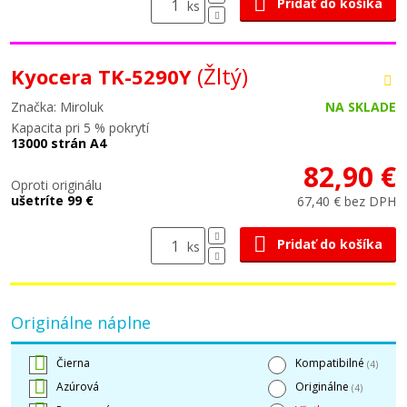
Pridať do košíka
ks
(Žltý)
Kyocera TK-5290Y
Značka: Miroluk
NA SKLADE
Kapacita pri 5 % pokrytí
13000 strán A4
82,90 €
Oproti originálu
ušetríte 99 €
67,40 € bez DPH
Pridať do košíka
ks
Originálne náplne
Čierna
Kompatibilné
(4)
Azúrová
Originálne
(4)