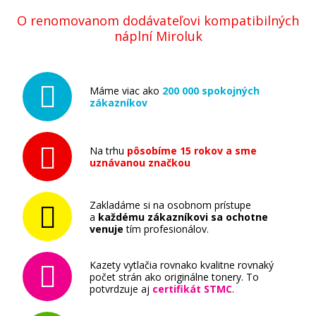
O renomovanom dodávateľovi kompatibilných
náplní Miroluk
Máme viac ako
200 000 spokojných
zákazníkov
Na trhu
pôsobíme 15 rokov a sme
uznávanou značkou
Zakladáme si na osobnom prístupe
a
každému zákazníkovi sa ochotne
venuje
tím profesionálov.
Kazety vytlačia rovnako kvalitne rovnaký
počet strán ako originálne tonery. To
potvrdzuje aj
certifikát STMC
.