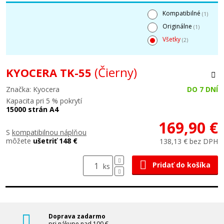
Kompatibilné
(1)
Originálne
(1)
Všetky
(2)
(Čierny)
KYOCERA TK-55
Značka: Kyocera
DO 7 DNÍ
Kapacita pri 5 % pokrytí
15000 strán A4
169,90 €
S
kompatibilnou náplňou
môžete
ušetriť 148 €
138,13 € bez DPH
Pridať do košíka
ks
Doprava zadarmo
pri nákupe nad 100 €