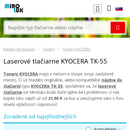
Náplne do tlačiarní
Tonery
Tonery KYOCERA
Laserové tlačiarne KYOCERA TK-55
Tonery KYOCERA
majú v našom e-shope svoje zaslúžené
miesto. Či už hľadáte originálne, alebo kompatibilné
náplne do
tlačiarní
typu
KYOCERA TK-55
, spoľahnite sa, že
laserové
tlačiarne
od Miroluku budú tlačiť úplne bez problémov. U nás
kúpite túto náplň už od
21,90 €
za kus a zaručujeme vám s ňou
skvelú výťažnosť i úspornosť.
Zoradené od najvýhodnejších
Kompatibilné
(1)