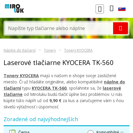
Náplne do tlačiarní
Tonery
Tonery KYOCERA
Laserové tlačiarne KYOCERA TK-560
Tonery KYOCERA
majú v našom e-shope svoje zaslúžené
miesto. Či už hľadáte originálne, alebo kompatibilné
náplne do
tlačiarní
typu
KYOCERA TK-560
, spoľahnite sa, že
laserové
tlačiarne
od Miroluku budú tlačiť úplne bez problémov. U nás
kúpite túto náplň už od
9,90 €
za kus a zaručujeme vám s ňou
skvelú výťažnosť i úspornosť.
Zoradené od najvýhodnejších
Čierna
Kompatibilné
(4)