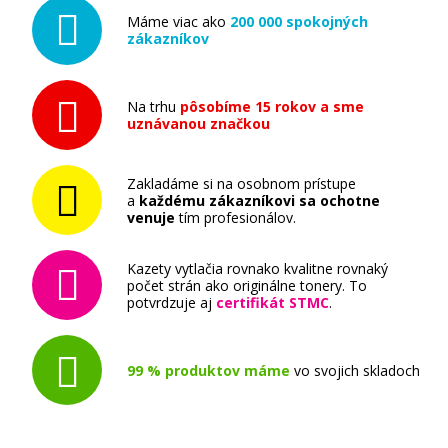
Máme viac ako
200 000 spokojných
zákazníkov
Na trhu
pôsobíme 15 rokov a sme
uznávanou značkou
Zakladáme si na osobnom prístupe
a
každému zákazníkovi sa ochotne
venuje
tím profesionálov.
Kazety vytlačia rovnako kvalitne rovnaký
počet strán ako originálne tonery. To
potvrdzuje aj
certifikát STMC
.
99 % produktov máme
vo svojich skladoch