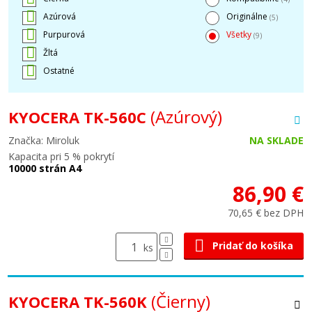
Azúrová
Originálne
(5)
Purpurová
Všetky
(9)
Žltá
Ostatné
(Azúrový)
KYOCERA TK-560C
Značka: Miroluk
NA SKLADE
Kapacita pri 5 % pokrytí
10000 strán A4
86,90 €
70,65 € bez DPH
Pridať do košíka
ks
(Čierny)
KYOCERA TK-560K