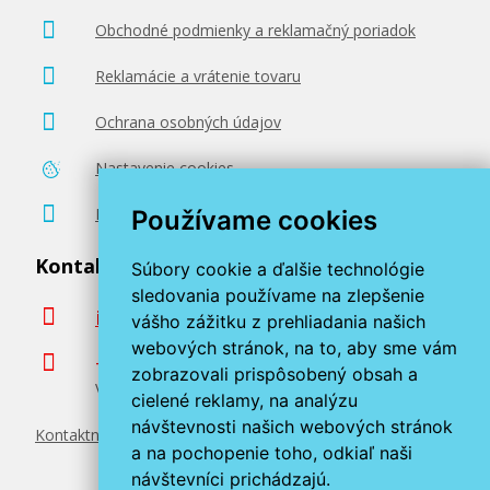
Obchodné podmienky a reklamačný poriadok
Reklamácie a vrátenie tovaru
Ochrana osobných údajov
Nastavenie cookies
Poradenstvo zadarmo
Používame cookies
Kontaktujte nás
Súbory cookie a ďalšie technológie
sledovania používame na zlepšenie
info@miroluk.sk
vášho zážitku z prehliadania našich
webových stránok, na to, aby sme vám
+420 377 222 313
zobrazovali prispôsobený obsah a
Volajte v pracovné dni od 8. do 17. hod.
cielené reklamy, na analýzu
návštevnosti našich webových stránok
Kontaktné údaje
a na pochopenie toho, odkiaľ naši
návštevníci prichádzajú.