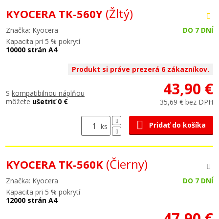
(Žltý)
KYOCERA TK-560Y
Značka: Kyocera
DO 7 DNÍ
Kapacita pri 5 % pokrytí
10000 strán A4
Produkt si práve prezerá 6 zákazníkov.
43,90 €
S
kompatibilnou náplňou
môžete
ušetriť 0 €
35,69 € bez DPH
Pridať do košíka
ks
(Čierny)
KYOCERA TK-560K
Značka: Kyocera
DO 7 DNÍ
Kapacita pri 5 % pokrytí
12000 strán A4
47,90 €