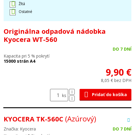
Žltá
Ostatné
Originálna odpadová nádobka
Kyocera WT-560
DO 7 DNÍ
Kapacita pri 5 % pokrytí
15000 strán A4
9,90 €
8,05 € bez DPH
Pridať do košíka
ks
(Azúrový)
KYOCERA TK-560C
Značka: Kyocera
DO 7 DNÍ