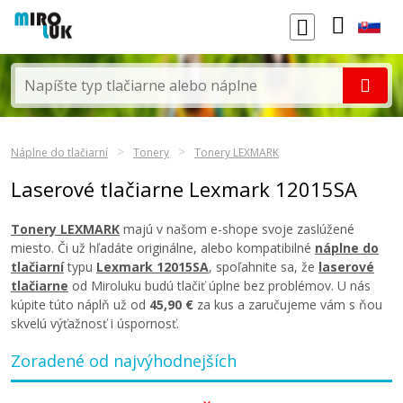
Náplne do tlačiarní
Tonery
Tonery LEXMARK
Laserové tlačiarne Lexmark 12015SA
Tonery LEXMARK
majú v našom e-shope svoje zaslúžené
miesto. Či už hľadáte originálne, alebo kompatibilné
náplne do
tlačiarní
typu
Lexmark 12015SA
, spoľahnite sa, že
laserové
tlačiarne
od Miroluku budú tlačiť úplne bez problémov. U nás
kúpite túto náplň už od
45,90 €
za kus a zaručujeme vám s ňou
skvelú výťažnosť i úspornosť.
Zoradené od najvýhodnejších