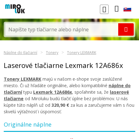
Náplne do tlačiarní
Tonery
Tonery LEXMARK
Laserové tlačiarne Lexmark 12A686x
Tonery LEXMARK
majú v našom e-shope svoje zaslúžené
miesto. Či už hľadáte originálne, alebo kompatibilné
náplne do
tlačiarní
typu
Lexmark 12A686x
, spoľahnite sa, že
laserové
tlačiarne
od Miroluku budú tlačiť úplne bez problémov. U nás
kúpite túto náplň už od
320,90 €
za kus a zaručujeme vám s ňou
skvelú výťažnosť i úspornosť.
Originálne náplne